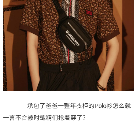
承包了爸爸一整年衣柜的Polo衫怎么就
一言不合被时髦精们抢着穿了？