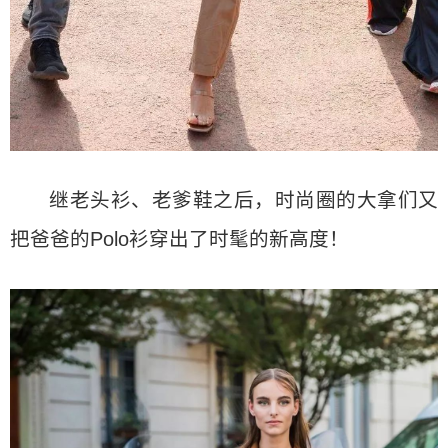
继老头衫、老爹鞋之后，时尚圈的大拿们又
把爸爸的Polo衫穿出了时髦的新高度！