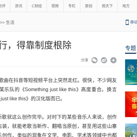
时评
资讯
C财经
视频
专栏
原创
观天下
地方
>>
生活
移
劣行，得靠制度根除
专题
分享
歌曲在抖音等短视频平台上突然走红。很快，不少网友
Something just like this》高度重合。换言
st like this》的汉化版而已。
新歌就这么创作完毕。对时下的某些音乐人来说，创作
包装，就能老歌当新作、翻唱当原创，甚至用这些山寨
乐创作，类似的现象在文学、电影、学术等领域中也都