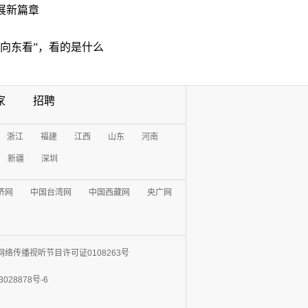
展新篇章
“向东看”，看的是什么
家
招聘
浙江
福建
江西
山东
河南
新疆
深圳
济网
中国台湾网
中国西藏网
央广网
网络传播视听节目许可证0108263号
3028878号-6