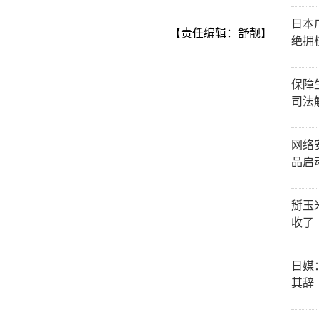
日本
【责任编辑：舒靓】
绝拥
保障
司法
网络
品启
掰玉
收了
日媒
其辞