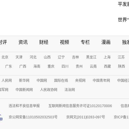
平发
世界
时评
资讯
财经
视频
专栏
漫画
独
北京
天津
河北
山西
辽宁
吉林
黑龙江
上海
江苏
广东
广西
海南
重庆
四川
贵州
云南
西藏
陕西
人民网
新华网
中国网
国际在线
央视网
中国青年网
中国经
国军网
中国新闻网
人民政协网
法治网
违法和不良信息举报
互联网新闻信息服务许可证10120170006
信息
京公网安备11010502032503号
京网文[2011]0283-097号
京ICP备1