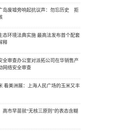
广岛废墟旁响起抗议声：勿忘历史 拒
核
生态环境法典实施 最高法发布首个配套
解释
安全审查办公室对派拓公司在华销售产
动网络安全审查
米 看美洲展：上海人民广场的玉米又丰
：高市早苗就“无核三原则”的表态含糊