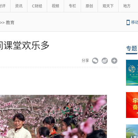
时评
资讯
C财经
视频
专栏
原创
观天下
地方
>>
教育
移
间课堂欢乐多
专题
分享