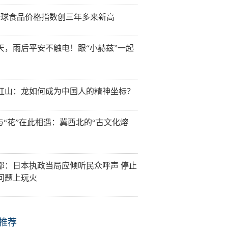
全球食品价格指数创三年多来新高
天，雨后平安不触电！跟“小赫兹”一起
红山：龙如何成为中国人的精神坐标？
”与“花”在此相遇：冀西北的“古文化熔
部：日本执政当局应倾听民众呼声 停止
问题上玩火
推荐