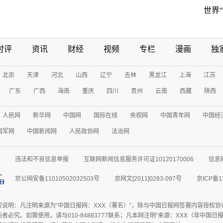
世界
时评
资讯
财经
视频
专栏
漫画
独
北京
天津
河北
山西
辽宁
吉林
黑龙江
上海
江苏
广东
广西
海南
重庆
四川
贵州
云南
西藏
陕西
人民网
新华网
中国网
国际在线
央视网
中国青年网
中国经
国军网
中国新闻网
人民政协网
法治网
违法和不良信息举报
互联网新闻信息服务许可证10120170006
信息
京公网安备11010502032503号
京网文[2011]0283-097号
京ICP备1
权说明：凡注明来源为“中国日报网：XXX（署名）”，除与中国日报网签署内容授权
者必究。如需使用，请与010-84883777联系；凡本网注明“来源：XXX（非中国