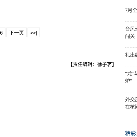
7月
台风
6
下一页
>>|
闯关
礼出
【责任编辑：徐子茗】
“龙
炉”
外交
在核
精彩