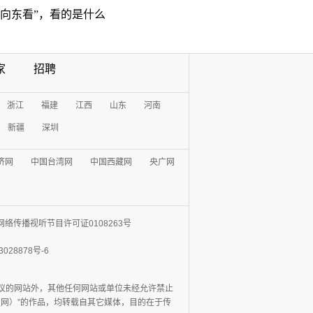
“向东看”，看的是什么
家
招聘
浙江
福建
江西
山东
河南
新疆
深圳
济网
中国台湾网
中国西藏网
央广网
网络传播视听节目许可证0108263号
3028878号-6
协议的网站外，其他任何网站或单位未经允许禁止
日报网）”的作品，均转载自其它媒体，目的在于传