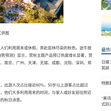
区供图
，人们利用周末或休假，奔赴层林尽染的秋色。途牛旅
最热
游趋势预测》显示，赏秋主题产品预订热度增长显著，赏
日媒
京、南京、广州、天津、无锡、成都、沈阳、深圳、郑
其辞
特朗
，出游人次占比接近60%，50岁以上游客占比超过
睐，他们大多利用周末的时间，与家人或好友前往附近
“美
口的秋日诗意。
式跃