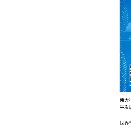
伟大
平发
世界