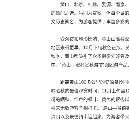
黄山、北京、桂林、婺源、南京
的热门之选。虽同为赏秋，但每个目
文历史闻名，为游客提供了丰富多彩
受海拔和地形影响，黄山山高谷
地区来得更早。10月下旬秋色正浓，
秋季，黄山都吸引了众多摄影爱好者
中，“黄山—宏村赏秋游”的跟团游产
距离黄山100多公里的婺源篁岭同
岭晒秋的最佳观赏时间，11月上旬至
斓的晒秋、红色的枫叶、黄色的银杏
引来无数游客争相打卡。“庐山—景德
清山以及景德镇串连起来，为游客带