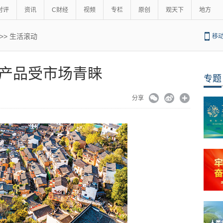
时评
资讯
C财经
视频
专栏
原创
观天下
地方
>>
生活滚动
移
产品受市场青睐
专题
51
分享