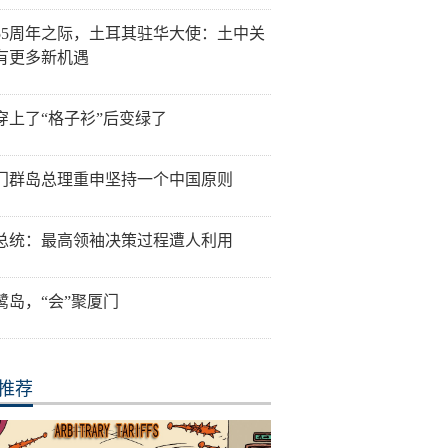
55周年之际，土耳其驻华大使：土中关
有更多新机遇
穿上了“格子衫”后变绿了
门群岛总理重申坚持一个中国原则
总统：最高领袖决策过程遭人利用
鹭岛，“会”聚厦门
推荐