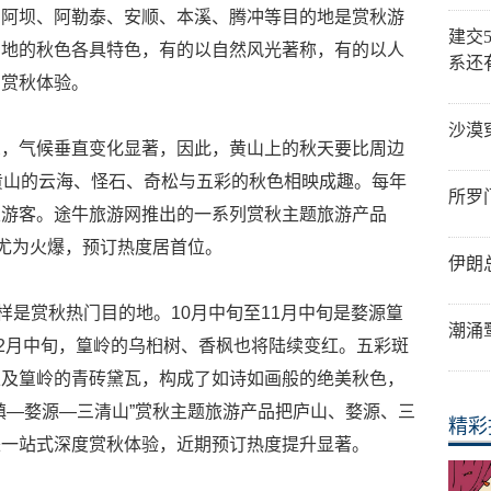
、阿坝、阿勒泰、安顺、本溪、腾冲等目的地是赏秋游
建交
的地的秋色各具特色，有的以自然风光著称，有的以人
系还
的赏秋体验。
沙漠
深，气候垂直变化显著，因此，黄山上的秋天要比周边
黄山的云海、怪石、奇松与五彩的秋色相映成趣。每年
所罗
及游客。途牛旅游网推出的一系列赏秋主题旅游产品
品尤为火爆，预订热度居首位。
伊朗
样是赏秋热门目的地。10月中旬至11月中旬是婺源篁
潮涌
12月中旬，篁岭的乌桕树、香枫也将陆续变红。五彩斑
以及篁岭的青砖黛瓦，构成了如诗如画般的绝美秋色，
镇—婺源—三清山”赏秋主题旅游产品把庐山、婺源、三
精彩
来一站式深度赏秋体验，近期预订热度提升显著。