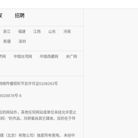
家
招聘
浙江
福建
江西
山东
河南
新疆
深圳
济网
中国台湾网
中国西藏网
央广网
网络传播视听节目许可证0108263号
3028878号-6
协议的网站外，其他任何网站或单位未经允许禁止
日报网）”的作品，均转载自其它媒体，目的在于传
媒（北京）有限公司）独家所有使用。 未经中