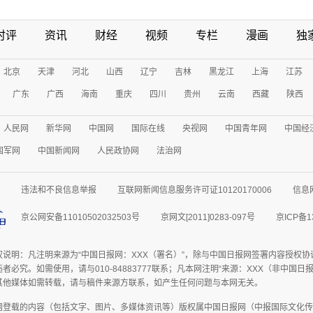
时评
资讯
财经
视频
专栏
漫画
独
北京
天津
河北
山西
辽宁
吉林
黑龙江
上海
江苏
广东
广西
海南
重庆
四川
贵州
云南
西藏
陕西
人民网
新华网
中国网
国际在线
央视网
中国青年网
中国经
国军网
中国新闻网
人民政协网
法治网
违法和不良信息举报
互联网新闻信息服务许可证10120170006
信息
京公网安备11010502032503号
京网文[2011]0283-097号
京ICP备1
权说明：凡注明来源为“中国日报网：XXX（署名）”，除与中国日报网签署内容授权
者必究。如需使用，请与010-84883777联系；凡本网注明“来源：XXX（非中国
其他媒体如需转载，请与稿件来源方联系，如产生任何问题与本网无关。
网登载的内容（包括文字、图片、多媒体资讯等）版权属中国日报网（中报国际文化传