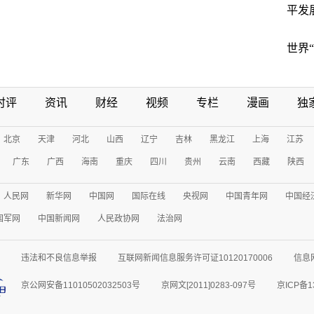
平发
世界
时评
资讯
财经
视频
专栏
漫画
独
北京
天津
河北
山西
辽宁
吉林
黑龙江
上海
江苏
广东
广西
海南
重庆
四川
贵州
云南
西藏
陕西
人民网
新华网
中国网
国际在线
央视网
中国青年网
中国经
国军网
中国新闻网
人民政协网
法治网
违法和不良信息举报
互联网新闻信息服务许可证10120170006
信息
京公网安备11010502032503号
京网文[2011]0283-097号
京ICP备1