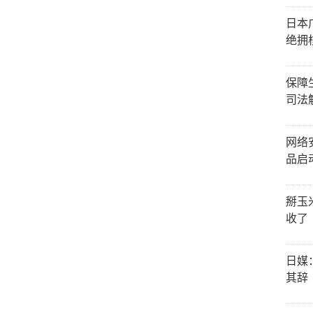
日本
绝拥
保障
司法
网络
品启
掰玉
收了
日媒
其辞