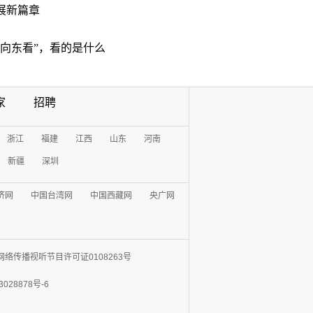
展新篇章
“向东看”，看的是什么
家
招聘
浙江
福建
江西
山东
河南
新疆
深圳
济网
中国台湾网
中国西藏网
央广网
网络传播视听节目许可证0108263号
3028878号-6