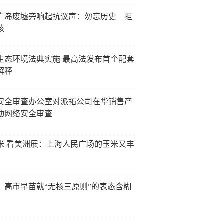
广岛废墟旁响起抗议声：勿忘历史 拒
核
生态环境法典实施 最高法发布首个配套
解释
安全审查办公室对派拓公司在华销售产
动网络安全审查
米 看美洲展：上海人民广场的玉米又丰
：高市早苗就“无核三原则”的表态含糊