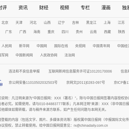
时评
资讯
财经
视频
专栏
漫画
独
北京
天津
河北
山西
辽宁
吉林
黑龙江
上海
江苏
广东
广西
海南
重庆
四川
贵州
云南
西藏
陕西
人民网
新华网
中国网
国际在线
央视网
中国青年网
中国经
国军网
中国新闻网
人民政协网
法治网
违法和不良信息举报
互联网新闻信息服务许可证10120170006
信息
京公网安备11010502032503号
京网文[2011]0283-097号
京ICP备1
权说明：凡注明来源为“中国日报网：XXX（署名）”，除与中国日报网签署内容授权
者必究。如需使用，请与010-84883777联系；凡本网注明“来源：XXX（非中国
其他媒体如需转载，请与稿件来源方联系，如产生任何问题与本网无关。
网登载的内容（包括文字、图片、多媒体资讯等）版权属中国日报网（中报国际文化传
授权，禁止转载使用。给中国日报网提意见：rx@chinadaily.com.cn