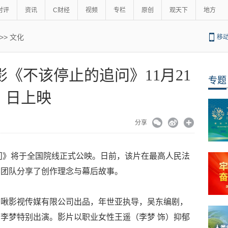
时评
资讯
C财经
视频
专栏
原创
观天下
地方
>>
文化
移
影《不该停止的追问》11月21
专题
日上映
分享
追问》将于全国院线正式公映。日前，该片在最高人民法
创团队分享了创作理念与幕后故事。
呦啾影视传媒有限公司出品，年世亚执导，吴东编剧，
李梦特别出演。影片以职业女性王遥（李梦 饰）抑郁