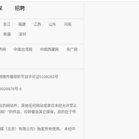
家
招聘
浙江
福建
江西
山东
河南
新疆
深圳
济网
中国台湾网
中国西藏网
央广网
网络传播视听节目许可证0108263号
3028878号-6
协议的网站外，其他任何网站或单位未经允许禁止
日报网）”的作品，均转载自其它媒体，目的在于传
媒（北京）有限公司）独家所有使用。 未经中