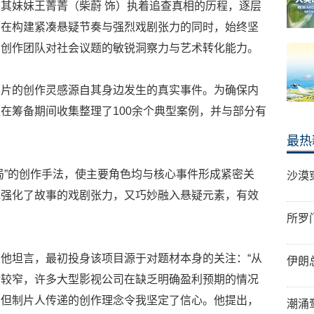
其妹妹王菁菁（柴蔚 饰）执着追查真相的历程，逐层
片在构建紧凑悬疑节奏与强烈戏剧张力的同时，始终坚
出创作团队对社会议题的敏锐洞察力与艺术转化能力。
影片的创作灵感源自其身边发生的真实事件。为确保内
在筹备期间收集整理了100余个典型案例，并与部分有
最热
局”的创作手法，使主要角色均与核心事件形成紧密关
沙漠
既强化了故事的戏剧张力，又巧妙融入悬疑元素，有效
所罗
他坦言，最初投身该项目源于对题材本身的关注：“从
伊朗
对较窄，许多大型影视公司在缺乏明确盈利预期的情况
，但制片人传递的创作理念令我坚定了信心。他提出，
潮涌