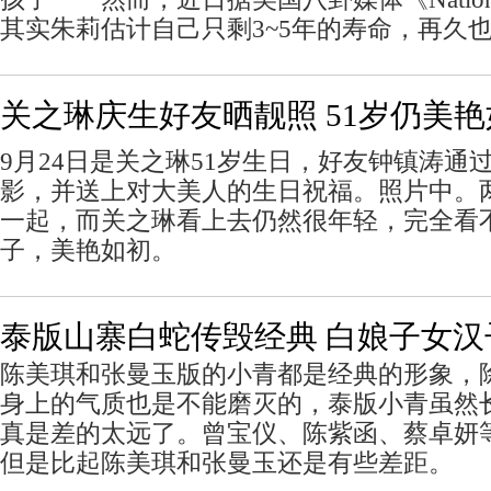
其实朱莉估计自己只剩3~5年的寿命，再久也
关之琳庆生好友晒靓照 51岁仍美
9月24日是关之琳51岁生日，好友钟镇涛通
影，并送上对大美人的生日祝福。照片中。
一起，而关之琳看上去仍然很年轻，完全看不
子，美艳如初。
泰版山寨白蛇传毁经典 白娘子女汉
陈美琪和张曼玉版的小青都是经典的形象，
身上的气质也是不能磨灭的，泰版小青虽然
真是差的太远了。曾宝仪、陈紫函、蔡卓妍
但是比起陈美琪和张曼玉还是有些差距。