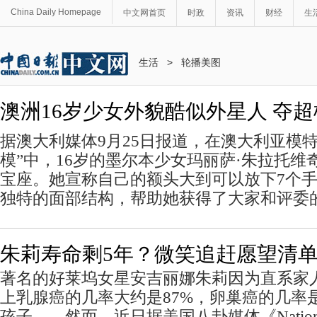
China Daily Homepage
中文网首页
时政
资讯
财经
生
生活
>
轮播美图
澳洲16岁少女外貌酷似外星人 夺
据澳大利媒体9月25日报道，在澳大利亚模
模”中，16岁的墨尔本少女玛丽萨·朱拉托维
宝座。她宣称自己的额头大到可以放下7个
独特的面部结构，帮助她获得了大家和评委
朱莉寿命剩5年？微笑追赶愿望清
著名的好莱坞女星安吉丽娜朱莉因为直系家
上乳腺癌的几率大约是87%，卵巢癌的几率是
孩子 然而，近日据美国八卦媒体《National 