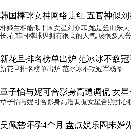
韩国棒球女神网络走红 五官神似刘
朴姬兰相酷似中国女星刘亦菲,她是釜山乐天
长,在韩国棒球界拥有很高的人气,被很多人
新花旦排名榜单出炉 范冰冰不敌冠
新花旦排名榜单出炉 范冰冰不敌冠军杨幂
章子怡与妮可合影身高遭调侃 女星
章子怡与妮可合影身高遭调侃女星合照拼心
吴佩慈怀孕4个月 盘点娱乐圈未婚