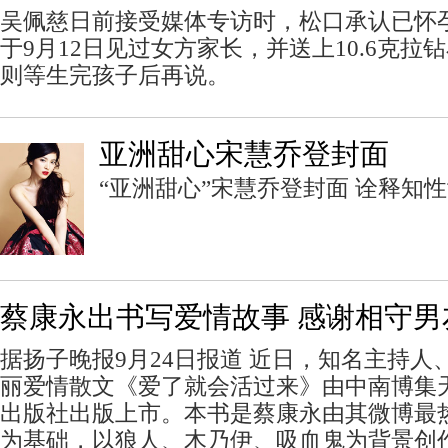
吴佩慈日前接受媒体专访时，松口承认已怀
于9月12日见过女方家长，并送上10.6克
则等生完孩子后再说。
亚洲甜心宋慧乔登封面
“亚洲甜心”宋慧乔登封面 诠释知
蔡康永出书写爱情故事 感谢相守男
据扬子晚报9月24日报道 近日，知名主持人
丽爱情散文《爱了就会活过来》由中南博集
出版社出版上市。本书是蔡康永由其微博最热
为基础，以狼人、木乃伊、吸血鬼为背景创