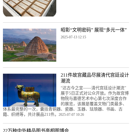
昭彰“文明密码” 展现“多元一体”
2025-07-13 12:15
211件故宫藏品尽展清代宫廷设计
潮流
“达古今之宜——清代宫廷设计潮流”
展于5日正式对公众开放。作为故宫博
物院与嘉德艺术中心第七次深度合作
的展览，该展是覆盖文物门类最多、
体系最完整的一次，囊括青铜器、瓷器、玉器、珐琅器、书画、古
籍、织绣等，共计展品211件。
2025-07-07 10:26
22万种中外精品图书亮相图博会