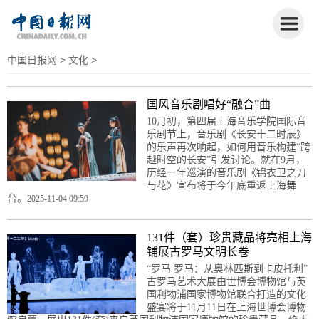
中国日报网
>
文化
>
国风音乐剧唱好“融合”曲
10月初，第四届上海音乐学院国际音
乐剧节上，音乐剧《长安十二时辰》
的乐声再次响起，如何用音乐构建“跨
越时空的长安”引发讨论。就在9月，
历经一年巡演的音乐剧《锦衣卫之刀
与花》宣布将于今年底重返上海舞
台。
2025-11-04 09:59
131件（套）珍贵藏品将亮相上海
铺展古罗马文明长卷
“罗马 罗马：从奥林匹斯到卡皮托利”
古罗马艺术大展由世博会博物馆与英
国利物浦国家博物馆联合打造的文化
盛宴将于11月11日在上海世博会博物