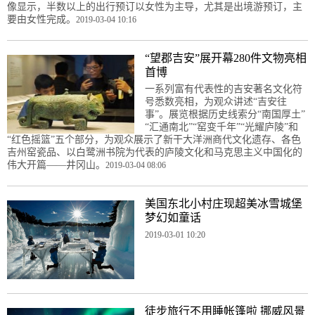
像显示，半数以上的出行预订以女性为主导，尤其是出境游预订，主
要由女性完成。
2019-03-04 10:16
“望郡吉安”展开幕280件文物亮相
首博
一系列富有代表性的吉安著名文化符
号悉数亮相，为观众讲述“吉安往
事”。展览根据历史线索分“南国厚土”
“汇通南北”“窑变千年”“光耀庐陵”和
“红色摇篮”五个部分，为观众展示了新干大洋洲商代文化遗存、各色
吉州窑瓷品、以白鹭洲书院为代表的庐陵文化和马克思主义中国化的
伟大开篇——井冈山。
2019-03-04 08:06
美国东北小村庄现超美冰雪城堡
梦幻如童话
2019-03-01 10:20
徒步旅行不用睡帐篷啦 挪威风景