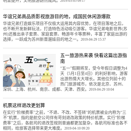
明显提升，文明旅游蔚然成风。
2019-05-05 09:17
华谊兄弟高品质影视旅游目的地，成国民休闲游爆款
华谊兄弟打造娱乐项目不仅极大运用其内容优势，在项目落地之后，
也不断开发新鲜玩法，打造特色活动吸引游客。华谊兄弟电影世界(苏
州)还推出亲子套票、家庭套票、畅游年卡等票种，丰富了家庭出游的
选择，一跃成为苏州新晋遛娃目的地之一。
2019-04-29 15:37
五一旅游热来袭 快看这篇出游指
南
“五一”假期将至，受今年假日调整为4
天（5月1日至4日）的利好影响，游客
出游热情大大增长。其他位列前十的
热门旅游城市，依次是北京、苏州、
深圳、上海、杭州、南京、成都、天津、西安。
2019-04-29 10:04
机票这样退改更划算
在实行“阶梯费率”之前，“不退、不改、不签转”的机票被业内称为“三
不”机票，指的是航空公司伴有苛刻退改政策的特价机票。实行“阶梯
费率”之后，各航司的退改签规则普遍都更加复杂，各航司标准也各不
相同，给旅客选择带来更大难度。
2019-04-10 09:20