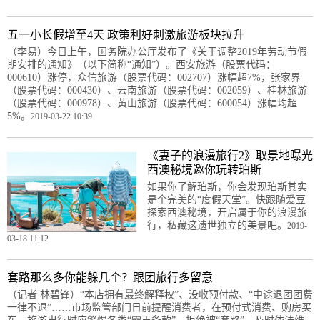
五一小长假增至4天 政策利好刺激旅游板块拉升
（李易）今日上午，国务院办公厅发布了《关于调整2019年劳动节假
期安排的通知》（以下简称“通知”）。西安旅游（股票代码：
000610）涨停，众信旅游（股票代码：002707）涨幅超7%，张家界
（股票代码：000430）、云南旅游（股票代码：002059）、桂林旅游
（股票代码：000978）、黄山旅游（股票代码：600054）涨幅均超
5%。
2019-03-22 10:39
《妻子的浪漫旅行2》取景地曝光
西澳秘境邀你玩转珀斯
如果你了解珀斯，你会发现珀斯其实
是个完美的“度假天堂”。快跟随爱豆
探索西澳秘境，开启属于你的浪漫旅
行，私藏这遗世独立的美景吧。
2019-
03-18 11:12
套路那么多你能躲几个？跟团旅行多留意
（记者 林碧锋）“本店拥有最终解释权”、没收预付款、“中途退团团费
一律不退”……市场监管部门日前提醒消费者，在预付式消费、购房买