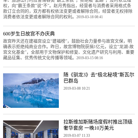
车、旅游出行时应警惕各类“霸王条款”，拒绝被“套路”，及时依法维
权，向“霸王条款”说“不”。赵月秀指出，经营者与消费者采用格式条
款订立合同的，双方都有权依法变更或者解除合同，经营者无权排除
消费者依法变更或者解除合同的权利。
2019-03-18 08:41
600岁生日故宫不办庆典
故宫昨天还在建福宫设立“建福榜”，鼓励社会力量参与故宫文保，明
确表示拒绝纯商业合作。昨日，故宫博物院获捐1亿元，设立“龙湖-故
宫文化基金”，全部用于文物保护和修复、文化遗产研究与利用、重要
藏品征集、优秀传统文化传播等领域。
2019-03-15 08:16
随《驯龙3》去“极北秘境”斯瓦尔
巴群岛
2019-03-08 10:21
拉斯维加斯赌场度假村推出顶级
奢华套房 一晚10万美元
2019-03-07 11:33