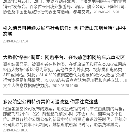
2019年3月26日、28日，龙途互动在北京、上海两地相继举办“同业营
销云”发布会。百余位来自境外旅游局、酒店、航空公司、邮轮公司、
协会及中国出境旅行社代表出席活动，参与交流。
2019-03-29 15:26
引入瑞典可持续发展与社会信任理念 打造山东烟台哈马碧生
态城
2019-03-28 17:04
大数据“杀熟”调查：网购平台、在线旅游和网约车成重灾区
调查结果显示，被调查者在购物类、在线旅游类和打车类APP或网站
经历大数据“杀熟”最为常见，其他依次为外卖类、视频类和电影类
APP或网站。对此，81.41%的被调查者认为规范和减少大数据“杀熟”
行为途径是加强监管，79.09%的被调查者认为是加强和完善立法，加
大个人信息数据保护力度。
2019-03-28 10:00
多家航空公司特价票将可退改签 你需注意这些
根据各航空公司发布的方案，退改签政策的时间节点由此前的两档，
即起飞前2小时（含）前和起飞前2小时（不含）内，调整为多个档
位。尽管各航空公司公布的新政中特价机票迎来退改签时代，但航空
公司此项的费率不尽相同，越接近航班起飞时间，退票费率越高。
2019-03-28 10:00