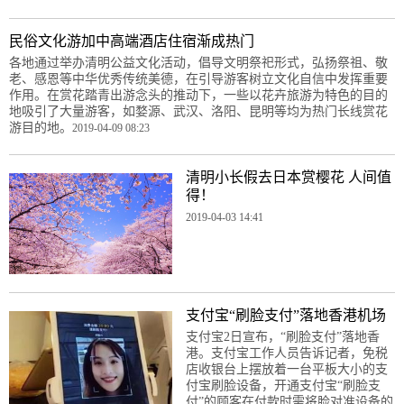
民俗文化游加中高端酒店住宿渐成热门
各地通过举办清明公益文化活动，倡导文明祭祀形式，弘扬祭祖、敬
老、感恩等中华优秀传统美德，在引导游客树立文化自信中发挥重要
作用。在赏花踏青出游念头的推动下，一些以花卉旅游为特色的目的
地吸引了大量游客，如婺源、武汉、洛阳、昆明等均为热门长线赏花
游目的地。
2019-04-09 08:23
清明小长假去日本赏樱花 人间值
得！
2019-04-03 14:41
支付宝“刷脸支付”落地香港机场
支付宝2日宣布，“刷脸支付”落地香
港。支付宝工作人员告诉记者，免税
店收银台上摆放着一台平板大小的支
付宝刷脸设备，开通支付宝“刷脸支
付”的顾客在付款时需将脸对准设备的