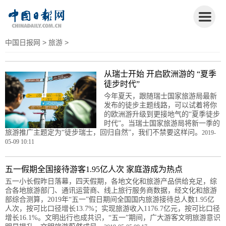
中国日报网
>
旅游
>
从瑞士开始 开启欧洲游的 “夏季
徒步时代”
今年夏天，跟随瑞士国家旅游局最新
发布的徒步主题线路，可以试着将你
的欧洲游升级到更接地气的“夏季徒步
时代”。当瑞士国家旅游局将新一季的
旅游推广主题定为“徒步瑞士，回归自然”，我们不禁要这样问。
2019-
05-09 10:11
五一假期全国接待游客1.95亿人次 家庭游成为热点
五一小长假昨日落幕，四天假期，各地文化和旅游产品供给充足，综
合各地旅游部门、通讯运营商、线上旅行服务商数据，经文化和旅游
部综合测算，2019年“五一”假日期间全国国内旅游接待总人数1.95亿
人次，按可比口径增长13.7%；实现旅游收入1176.7亿元，按可比口径
增长16.1%。文明出行也成共识，“五一”期间，广大游客文明旅游意识