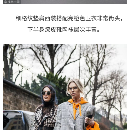
细格纹垫肩西装搭配亮橙色卫衣非常街头，
下半身漆皮靴网袜层次丰富。