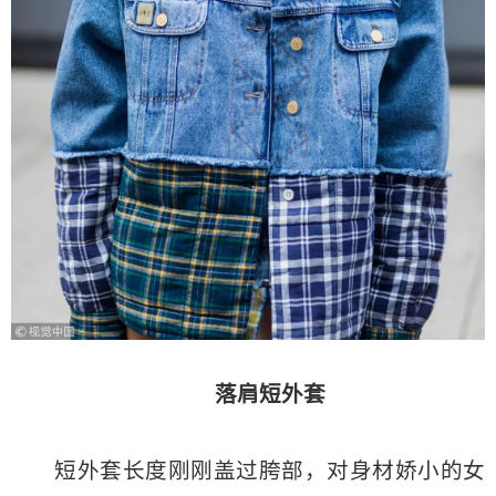
落肩短外套
短外套长度刚刚盖过胯部，对身材娇小的女