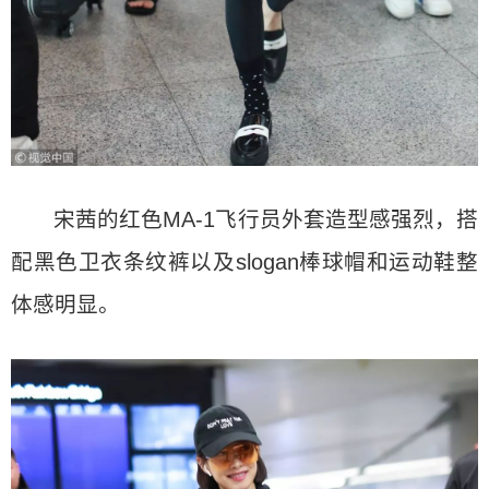
宋茜的红色MA-1飞行员外套造型感强烈，搭
配黑色卫衣条纹裤以及slogan棒球帽和运动鞋整
体感明显。