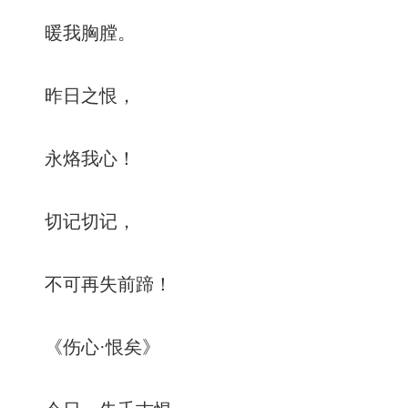
暖我胸膛。
昨日之恨，
永烙我心！
切记切记，
不可再失前蹄！
《伤心·恨矣》