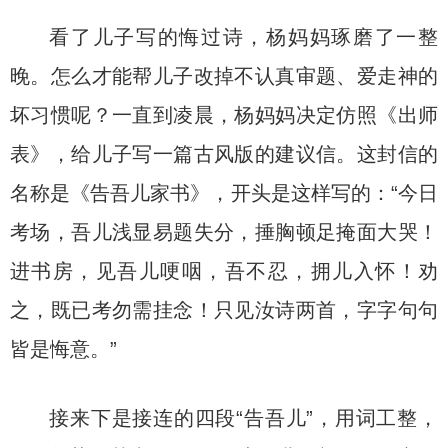
看了儿子写的悔过诗，杨妈妈琢磨了一整
晚。怎么才能帮儿子改掉不认真审题、爱走神的
坏习惯呢？一直到凌晨，杨妈妈决定仿照《出师
表》，给儿子写一篇古风版的建议信。这封信的
名称是《告吾儿家书》，开头是这样写的：“今日
考场，吾儿浅显易题失分，捶胸顿足掩面大哭！
进书房，见吾儿哽咽，吾不忍，拥儿入怀！劝
之，既已考勿需挂念！只见汝诗两首，字字句句
皆是悔意。”
接来下是接连的四段“告吾儿”，用词工整，