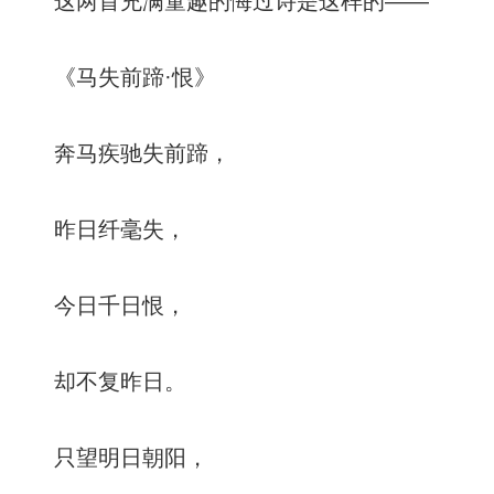
这两首充满童趣的悔过诗是这样的——
《马失前蹄·恨》
奔马疾驰失前蹄，
昨日纤毫失，
今日千日恨，
却不复昨日。
只望明日朝阳，