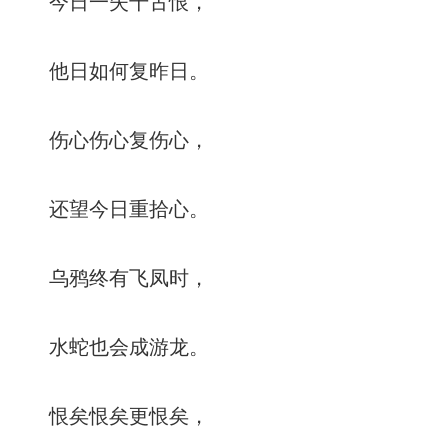
今日一失千古恨，
他日如何复昨日。
伤心伤心复伤心，
还望今日重拾心。
乌鸦终有飞凤时，
水蛇也会成游龙。
恨矣恨矣更恨矣，