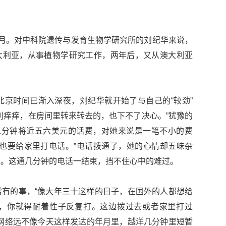
月。对中科院遗传与发育生物学研究所的刘纪华来说，
达澳大利亚，从事植物学研究工作，两年后，又从澳大利亚
北京时间已渐入深夜，刘纪华就开始了与自己的“较劲”
别痒痒，在房间里转来转去的，也下不了决心。”犹豫的
1分钟将近五六美元的话费，对她来说是一笔不小的费
也要给家里打电话。”电话拨通了，她的心情却五味杂
体。这通几分钟的电话一结束，挡不住心中的难过。
有的事，“像大年三十这样的日子，在国外的人都想给
，你就得耐着性子反复打。这边拨过去或者家里打过
网络远不像今天这样发达的年月里，越洋几分钟里短暂