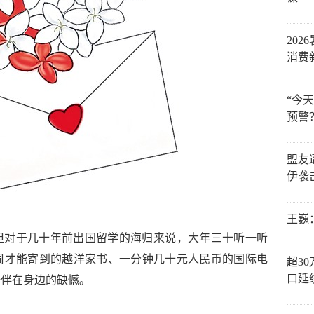
202
消费
“今
预警
盟友
伊袭
王巍
但对于几十年前出国留学的海归来说，大年三十听一听
周才能寄到的越洋家书、一分钟几十元人民币的国际电
超3
口延
陪伴在身边的缺憾。