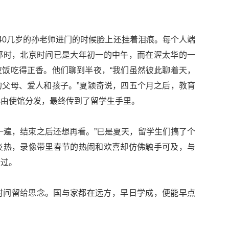
40几岁的孙老师进门的时候脸上还挂着泪痕。每个人端
那时，北京时间已是大年初一的中午，而在渥太华的一
饭吃得正香。他们聊到半夜，“我们虽然彼此聊着天，
父母、爱人和孩子。”夏颖奇说，四五个月之后，教育
再由使馆分发，最终传到了留学生手里。
一遍，结束之后还想再看。”已是夏天，留学生们搞了个
炎热，录像带里春节的热闹和欢喜却仿佛触手可及，与
错过。
时间留给思念。国与家都在远方，早日学成，便能早点