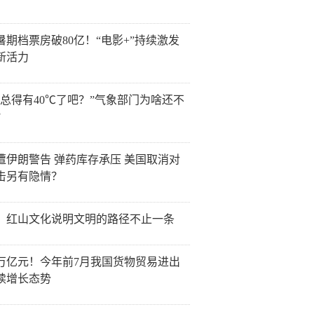
6暑期档票房破80亿！“电影+”持续激发
新活力
天总得有40℃了吧？”气象部门为啥还不
？
遭伊朗警告 弹药库存承压 美国取消对
击另有隐情？
：红山文化说明文明的路径不止一条
0万亿元！今年前7月我国货物贸易进出
续增长态势