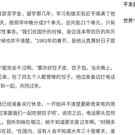
平发
育部奖学金，留学那几年，学习和做实验近乎填满了他
世界
天，按照早中晚分成3个单元，总共是21个单元，只有
性事务。“我们在国外的时候，身边连本带农历的年历
候也并不清楚。”1983年的春节，是他认真算好日子提
不能完全不过啊。”置办好饺子皮、饺子馅，当天晚上，
起来，包了四五个人都管够的饺子。他边准备边打电话
呼到一起，共同过年。
她已经准备关灯休息，一开始并不清楚夏颖奇来电的用
师过来跟我们一起吃顿饺子吧’，说完之后，电话那头忽然
，我听到她在啜泣，她不知道那天是过年啊。”时隔多
在目，“在国内，没有人会不知道大年三十是哪天，谁