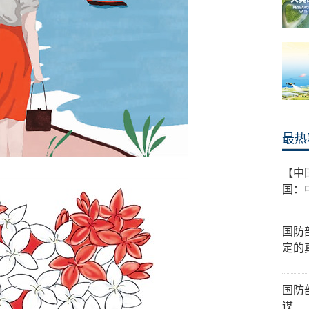
最热
【中
国：
国防
定的
国防
谋