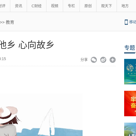
时评
资讯
C财经
视频
专栏
原创
观天下
地方
>>
教育
移
他乡 心向故乡
专题
08:15
分享