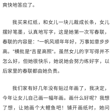
爽快地答应了。
我买来红纸，和女儿一块儿裁成长条，女儿
摆好笔墨，认真地写字，这是她第一次写春联，
春联的内容是：“一帆风顺年年好，万事如意步步
高。”横批是“吉星高照”。虽然女儿的字写得并不
怎么好，但她很快乐，她说她会努力练好字，以
后家里的春联都由她负责。
我们家有好几年没有贴过年画了，我决定，
今年让女儿自己画一幅年画。画什么好呢？我想
了想，让她画个大鲤鱼吧！铺开画纸时，她问