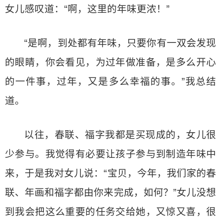
女儿感叹道：“啊，这里的年味更浓！”
“是啊，到处都有年味，只要你有一双会发现
的眼睛，你会看见，为过年做准备，是多么开心
的一件事，过年，又是多么幸福的事。”我总结
道。
以往，春联、福字我都是买现成的，女儿很
少参与。我觉得有必要让孩子参与到制造年味中
来，于是我对女儿说：“宝贝，今年，我们家的春
联、年画和福字都由你来完成，如何？”女儿没想
到我会把这么重要的任务交给她，又惊又喜，很