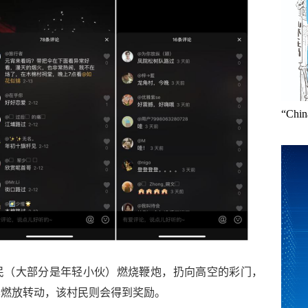
“Ch
民（大部分是年轻小伙）燃烧鞭炮，扔向高空的彩门，
其燃放转动，该村民则会得到奖励。