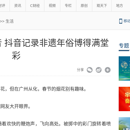
时评
资讯
C财经
视频
专栏
原创
观天下
地方
>>
生活
移
 抖音记录非遗年俗博得满堂
专题
彩
分享
烟花，但在广州从化，春节的烟花别有趣味。
音网友大开眼界。
随着欢快的鞭炮声，飞向高处。被掷中的彩门旋转着喷