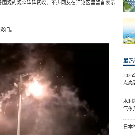
得围观的观众阵阵赞叹。不少网友在评论区里留言表示
掷彩门。
最热
20
点亮
水利
气象
日本