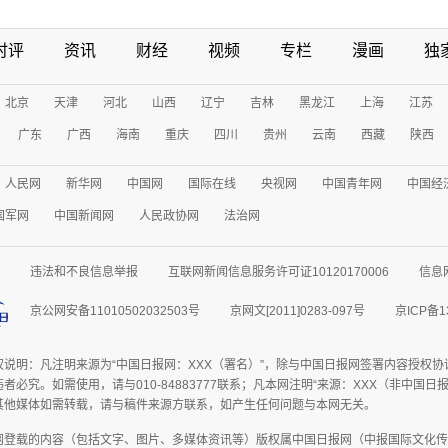
时评
资讯
财经
视频
专栏
漫画
独
北京
天津
河北
山西
辽宁
吉林
黑龙江
上海
江苏
广东
广西
海南
重庆
四川
贵州
云南
西藏
陕西
人民网
新华网
中国网
国际在线
央视网
中国青年网
中国经
国军网
中国新闻网
人民政协网
法治网
违法和不良信息举报
互联网新闻信息服务许可证10120170006
信息
京公网安备11010502032503号
京网文[2011]0283-097号
京ICP备1
权说明：凡注明来源为“中国日报网：XXX（署名）”，除与中国日报网签署内容授权
者必究。如需使用，请与010-84883777联系；凡本网注明“来源：XXX（非中国
其他媒体如需转载，请与稿件来源方联系，如产生任何问题与本网无关。
网登载的内容（包括文字、图片、多媒体资讯等）版权属中国日报网（中报国际文化传