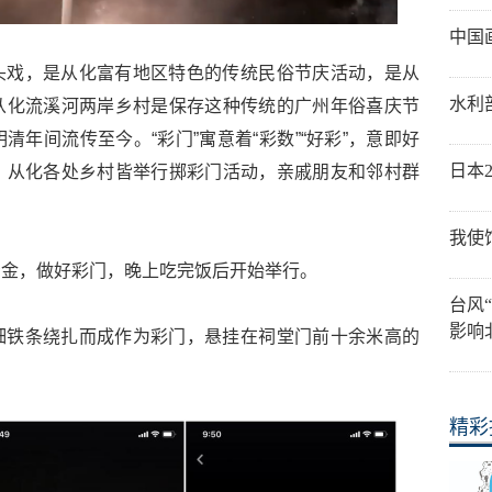
中国
头戏，是从化富有地区特色的传统民俗节庆活动，是从
水利
从化流溪河两岸乡村是保存这种传统的广州年俗喜庆节
年间流传至今。“彩门”寓意着“彩数”“好彩”，意即好
日本
，从化各处乡村皆举行掷彩门活动，亲戚朋友和邻村群
我使
资金，做好彩门，晚上吃完饭后开始举行。
台风
影响
细铁条绕扎而成作为彩门，悬挂在祠堂门前十余米高的
精彩