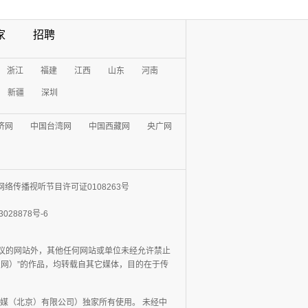
家
招聘
浙江
福建
江西
山东
河南
新疆
深圳
济网
中国台湾网
中国西藏网
央广网
网络传播视听节目许可证0108263号
3028878号-6
协议的网站外，其他任何网站或单位未经允许禁止
日报网）”的作品，均转载自其它媒体，目的在于传
媒（北京）有限公司）独家所有使用。 未经中