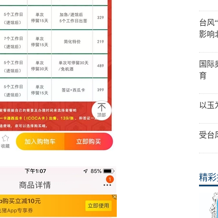
台风
影响
国际
育
以玉
受台
精彩