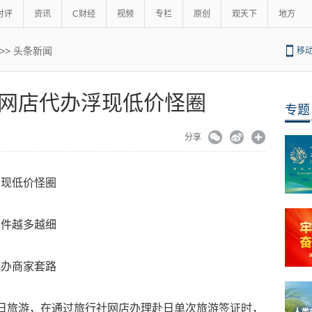
时评
资讯
C财经
视频
专栏
原创
观天下
地方
>>
头条新闻
移
网店代办浮现低价怪圈
专题
分享
浮现低价怪圈
条件越多越细
代办商家套路
日旅游，在通过旅行社网店办理赴日单次旅游签证时，