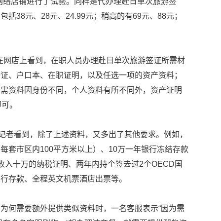
网络店铺进行了试验。同样是代办理赴日单次旅游签
38元、28元、24.99元；稍高的有69元、88元；
记者在网店上看到，在职人员办理赴日单次旅游签证所需材
份证、户口本、在职证明，以及任选一项的资产资料；
所需资料因身份不同，个人资料有所不同外，资产证明
即可。
，记者看到，除了上述资料，又多出了其他要求。例如，
每套市区内100平方米以上）、10万一年银行冻结存款
收入十万的纳税证明、两年内持个签去过2个OECD国
银行存款、全程英文机票酒店出票等。
为何需要额外提供类似资料时，一名客服表示“因为需