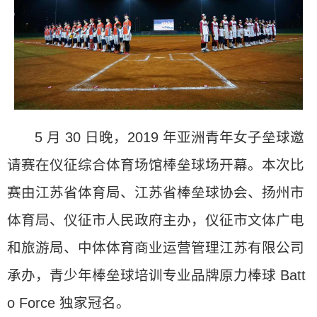
5 月 30 日晚，2019 年亚洲青年女子垒球邀
请赛在仪征综合体育场馆棒垒球场开幕。本次比
赛由江苏省体育局、江苏省棒垒球协会、扬州市
体育局、仪征市人民政府主办，仪征市文体广电
和旅游局、中体体育商业运营管理江苏有限公司
承办，青少年棒垒球培训专业品牌原力棒球 Batt
o Force 独家冠名。