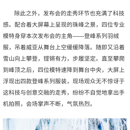
除此之外，发布会的走秀环节也充满了科技
感。配合着大屏幕上呈现的珠峰之景，四位专业
模特身穿本次发布会的主角——登峰系列羽绒
服，吊着威亚从舞台上空缓缓降落。随即又沿着
雪山向上攀登，铿锵有力，步履坚定。直至攀爬
到峰顶之后，四位模特速降到舞台中央，大屏上
浮现出四款登峰系列服装，现场观众无不惊讶于
这科技与创意交融的走秀，纷纷不自觉地拿出手
机拍照，会场掌声不断，气氛热烈。