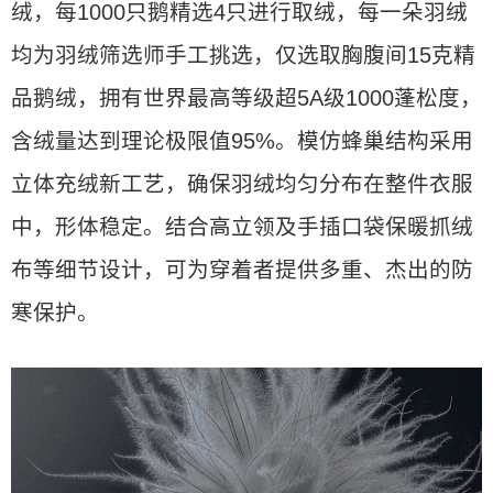
绒，每1000只鹅精选4只进行取绒，每一朵羽绒
均为羽绒筛选师手工挑选，仅选取胸腹间15克精
品鹅绒，拥有世界最高等级超5A级1000蓬松度，
含绒量达到理论极限值95%。模仿蜂巢结构采用
立体充绒新工艺，确保羽绒均匀分布在整件衣服
中，形体稳定。结合高立领及手插口袋保暖抓绒
布等细节设计，可为穿着者提供多重、杰出的防
寒保护。