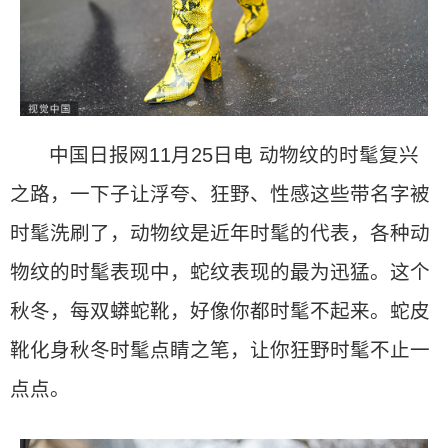
中国日报网11月25日电 动物纹的时髦复兴
之路，一下子让浮夸、狂野、性感这些带名字被
时髦洗刷了，动物纹是近年时髦的代表，各种动
物纹的时髦表现中，蛇纹表现的最为迅猛。这个
秋冬，每双蟒蛇靴，好像你都时髦不起来。蛇皮
靴化身秋冬时髦点睛之笔，让你狂野时髦不止一
点点。