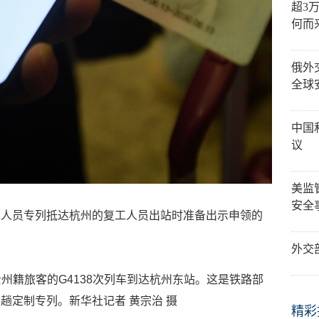
超3
何而
俄外
全球
中国
议
美监
安全
工人员专列抵达杭州的复工人员出站时准备出示申领的
外交
名贵州籍旅客的G4138次列车到达杭州东站。这是铁路部
趟定制专列。新华社记者 黄宗治 摄
精彩