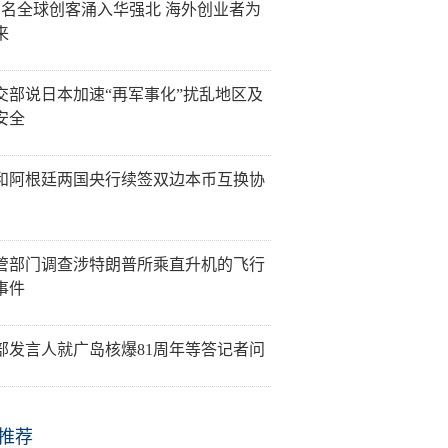
万名全球创客涌入华强北 海外创业者为
来
交部说日本加速“再军事化”扰乱地区及
安全
和阿根廷两国央行续签双边本币互换协
管部门调查涉特朗普所乘直升机的飞行
事件
部发言人就广岛核爆81周年等答记者问
推荐