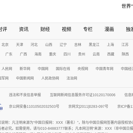
世界
时评
资讯
财经
视频
专栏
漫画
独
北京
天津
河北
山西
辽宁
吉林
黑龙江
上海
江苏
广东
广西
海南
重庆
四川
贵州
云南
西藏
陕西
人民网
新华网
中国网
国际在线
央视网
中国青年网
中国经
国军网
中国新闻网
人民政协网
法治网
违法和不良信息举报
互联网新闻信息服务许可证10120170006
信息
京公网安备11010502032503号
京网文[2011]0283-097号
京ICP备1
权说明：凡注明来源为“中国日报网：XXX（署名）”，除与中国日报网签署内容授权
者必究。如需使用，请与010-84883777联系；凡本网注明“来源：XXX（非中国