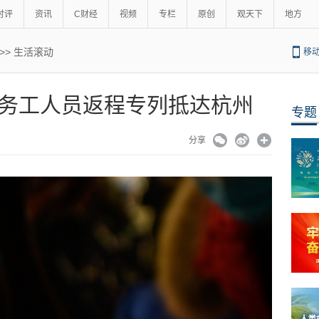
时评
资讯
C财经
视频
专栏
原创
观天下
地方
>>
生活滚动
移
务工人员返程专列抵达杭州
专题
分享