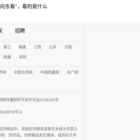
“向东看”，看的是什么
家
招聘
浙江
福建
江西
山东
河南
新疆
深圳
济网
中国台湾网
中国西藏网
央广网
网络传播视听节目许可证0108263号
3028878号-6
协议的网站外，其他任何网站或单位未经允许禁止
日报网）”的作品，均转载自其它媒体，目的在于传