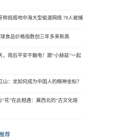
牙称捣毁地中海大型偷渡网络 78人被捕
全球食品价格指数创三年多来新高
天，雨后平安不触电！跟“小赫兹”一起
红山：龙如何成为中国人的精神坐标？
”与“花”在此相遇：冀西北的“古文化熔
推荐