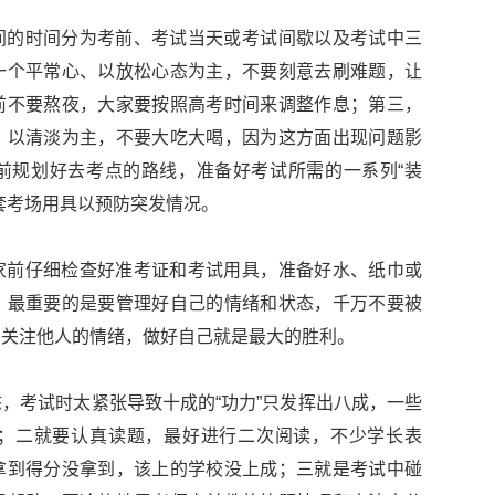
间的时间分为考前、考试当天或考试间歇以及考试中三
一个平常心、以放松心态为主，不要刻意去刷难题，让
前不要熬夜，大家要按照高考时间来调整作息；第三，
，以清淡为主，不要大吃大喝，因为这方面出现问题影
前规划好去考点的路线，准备好考试所需的一系列“装
套考场用具以预防突发情况。
家前仔细检查好准考证和考试用具，准备好水、纸巾或
，最重要的是要管理好自己的情绪和状态，千万不要被
的关注他人的情绪，做好自己就是最大的胜利。
，考试时太紧张导致十成的“功力”只发挥出八成，一些
；二就要认真读题，最好进行二次阅读，不少学长表
拿到得分没拿到，该上的学校没上成；三就是考试中碰