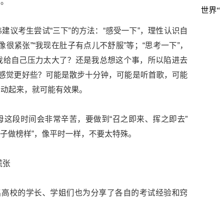
。”
世界
建议考生尝试“三下”的方法：“感受一下”，理性认识自
很紧张”“我现在肚子有点儿不舒服”等；“思考一下”，
我给自己压力太大了？还是我总想这个事，所以陷进去
让感觉更好些？可能是散步十分钟，可能是听首歌，可能
要动起来，就可能有效果。
这段时间会非常辛苦，要做到“召之即来、挥之即去”
孩子做榜样”，像平时一样，不要太特殊。
慌张
名高校的学长、学姐们也为分享了各自的考试经验和窍