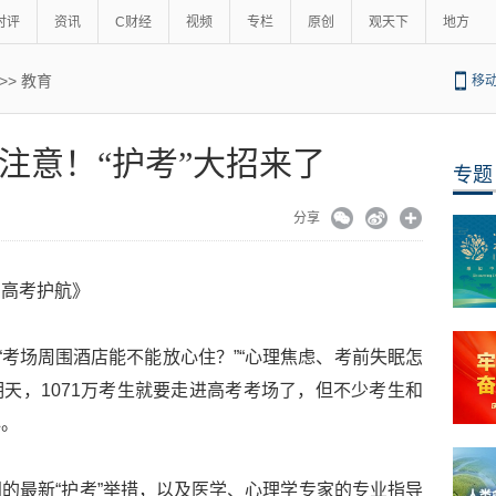
时评
资讯
C财经
视频
专栏
原创
观天下
地方
>>
教育
移
请注意！“护考”大招来了
专题
分享
为高考护航》
“考场周围酒店能不能放心住？”“心理焦虑、考前失眠怎
明天，1071万考生就要走进高考考场了，但不少考生和
心。
的最新“护考”举措，以及医学、心理学专家的专业指导