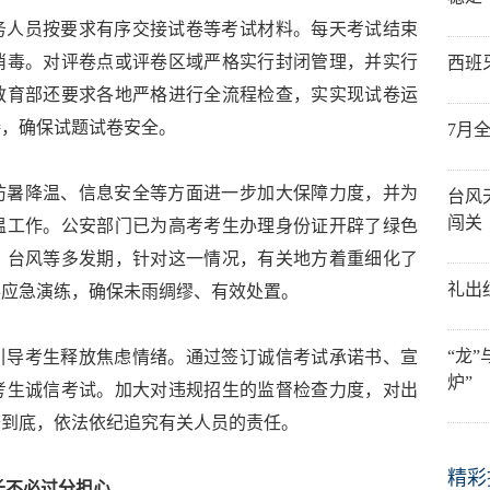
务人员按要求有序交接试卷等考试材料。每天考试结束
消毒。对评卷点或评卷区域严格实行封闭管理，并实行
西班
教育部还要求各地严格进行全流程检查，实实现试卷运
接，确保试题试卷安全。
7月
防暑降温、信息安全等方面进一步加大保障力度，并为
台风
闯关
温工作。公安部门已为高考考生办理身份证开辟了绿色
、台风等多发期，针对这一情况，有关地方着重细化了
礼出
展应急演练，确保未雨绸缪、有效处置。
“龙
引导考生释放焦虑情绪。通过签订诚信考试承诺书、宣
炉”
考生诚信考试。加大对违规招生的监督检查力度，对出
查到底，依法依纪追究有关人员的责任。
精彩
长不必过分担心