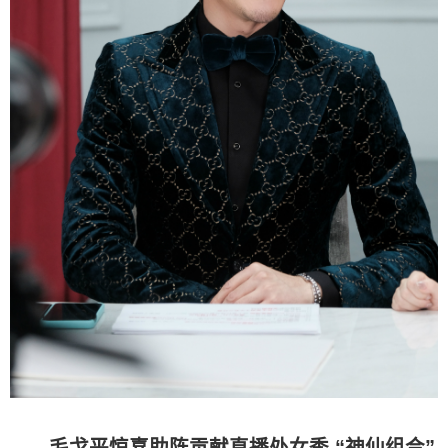
毛戈平惊喜助阵贡献直播处女秀 “神仙组合”