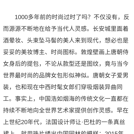
1000多年前的时尚过时了吗？不仅没有，反
而源源不断地在给予当代人灵感。长安城里面着
酒晕妆、头束坠马髻的美人来到现代，想必也是
妥妥的美妆博主、时尚图标。敦煌壁画上唐朝侍
女身后的提包，不论从款型还是图纹，竟与当今
世界最时尚的品牌女包形似神似。唐朝女子爱男
装，也和现在中西时髦女郎们穿吸烟装异曲同
工。事实上，中国浩如烟海的传统文化一直都在
持续不断地向全世界艺术家提供创作灵感。早在
上世纪20年代，法国设计师让·巴杜的一条真丝
裙上，就用珠片绣出中国园林的模样；2015年，