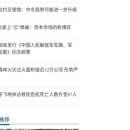
驻约旦使馆：中东局势可能进一步升级
”玩家上“芯”牌桌：资本市场的新博弈
邮政发行《中国人民解放军军旗、军
军歌》纪念邮票
森林火灾过火面积接近12万公顷 形势严
牙飞地休达移民危机死亡人数升至67人
推荐