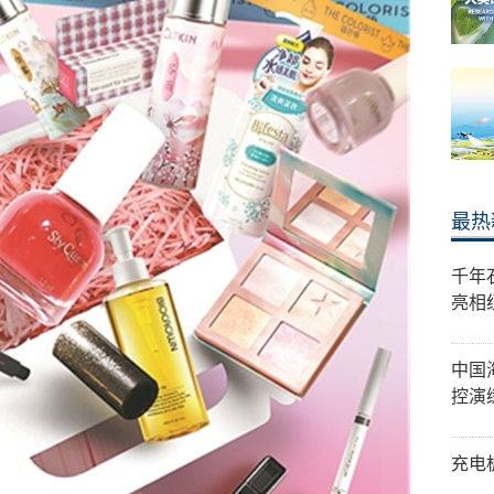
最热
千年
亮相
中国
控演
充电