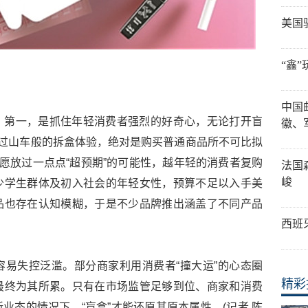
美国
“鑫
中国
？第一，是抓住年轻消费者强烈的好奇心，无论打开盲
徽、
种过山车般的拆盒体验，绝对是购买普通商品所不可比拟
不愿放过一点点“超预期”的可能性，越年轻的消费者复购
法国
峻
少学生群体及初入社会的年轻女性，预算不足以入手美
品也存在认知模糊，于是不少品牌推出涵盖了不同产品
西班
。
易失控泛滥。部分商家利用消费者“撞大运”的心态圈
精彩
最终为其所累。只有在市场监管足够到位、商家和消费
业态的情况下，“盲盒”才能还原其原本属性。(记者 陈