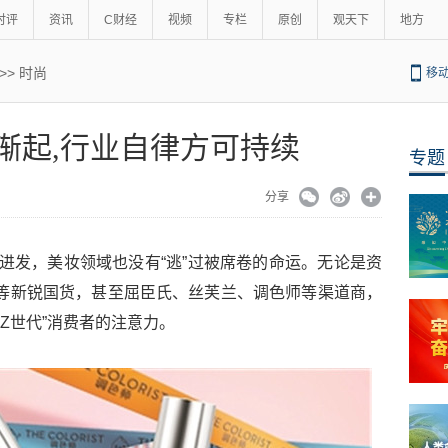
时评
资讯
C财经
视频
专栏
原创
观天下
地方
>>
时尚
移
渐起,行业自律方可持续
专题
分享
业进发，美妆领域也没有“逃”过被席卷的命运。无论是资
奥汀等新锐国货，甚至屈臣氏、丝芙兰、调色师等渠道商，
“Z世代”消费者的注意力。