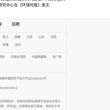
研究中心在《环球时报》发文
家
招聘
浙江
福建
江西
山东
河南
新疆
深圳
济网
中国台湾网
中国西藏网
央广网
网络传播视听节目许可证0108263号
3028878号-6
协议的网站外，其他任何网站或单位未经允许禁止
日报网）”的作品，均转载自其它媒体，目的在于传