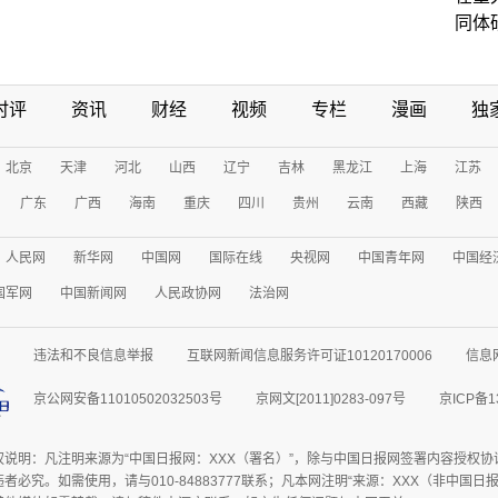
同体
时评
资讯
财经
视频
专栏
漫画
独
北京
天津
河北
山西
辽宁
吉林
黑龙江
上海
江苏
广东
广西
海南
重庆
四川
贵州
云南
西藏
陕西
人民网
新华网
中国网
国际在线
央视网
中国青年网
中国经
国军网
中国新闻网
人民政协网
法治网
违法和不良信息举报
互联网新闻信息服务许可证10120170006
信息
京公网安备11010502032503号
京网文[2011]0283-097号
京ICP备1
权说明：凡注明来源为“中国日报网：XXX（署名）”，除与中国日报网签署内容授权
者必究。如需使用，请与010-84883777联系；凡本网注明“来源：XXX（非中国