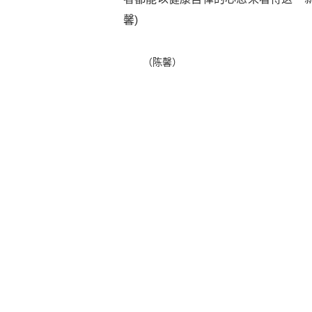
馨)
（陈馨）