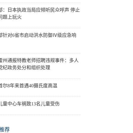
部：日本执政当局应倾听民众呼声 停止
问题上玩火
部针对6省市启动洪水防御Ⅳ级应急响
雷州通报特教老师招聘违规事件：多人
党纪政务处分和组织处理
首尔8年来首遇40摄氏度高温
儿童中心车祸致13名儿童受伤
推荐