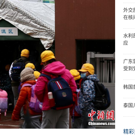
外交
在核
水利
应
广东
受到
韩国
泰国
精彩