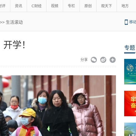
时评
资讯
C财经
视频
专栏
原创
观天下
地方
>>
生活滚动
移
开学！
专题
分享