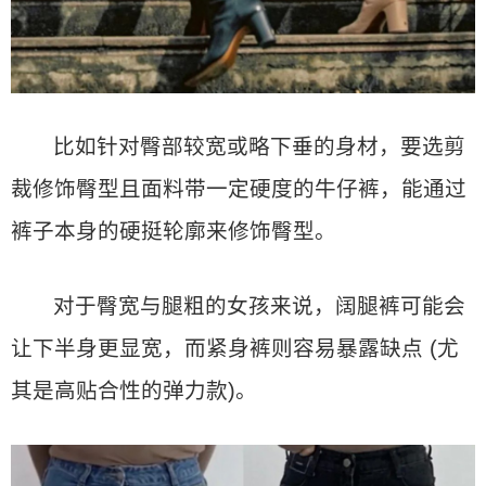
比如针对臀部较宽或略下垂的身材，要选剪
裁修饰臀型且面料带一定硬度的牛仔裤，能通过
裤子本身的硬挺轮廓来修饰臀型。
对于臀宽与腿粗的女孩来说，阔腿裤可能会
让下半身更显宽，而紧身裤则容易暴露缺点 (尤
其是高贴合性的弹力款)。