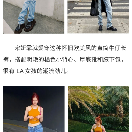
宋妍霏就爱穿这种怀旧欧美风的直筒牛仔长
裤，搭配明艳的橘色小背心、厚底靴和腋下包，
很有 LA 女孩的潮流劲儿。