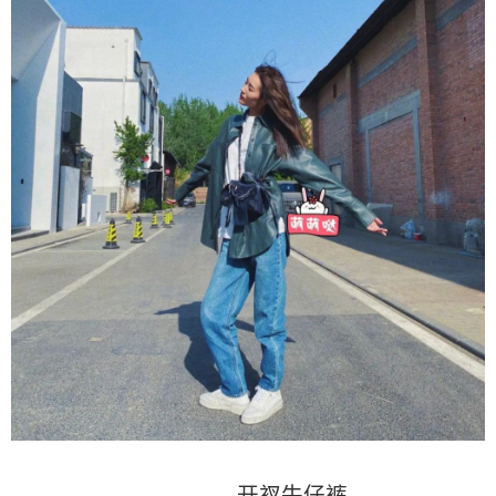
开衩牛仔裤