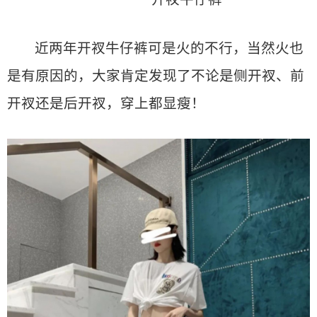
近两年开衩牛仔裤可是火的不行，当然火也
是有原因的，大家肯定发现了不论是侧开衩、前
开衩还是后开衩，穿上都显瘦！