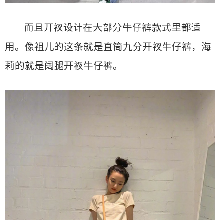
而且开衩设计在大部分牛仔裤款式里都适
用。像祖儿的这条就是直筒九分开衩牛仔裤，海
莉的就是阔腿开衩牛仔裤。