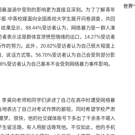
世界
网暴漩涡中受到的影响更为直接且深刻。为了了解青年
报·中青校媒面向全国高校大学生展开问卷调查，共回
。结果显示，88.44%受访者认为，网络暴力是一群人凑
访者表示这是群体宣泄愤怒情绪的出口，14.27%受访者
作的努力。此外，20.82%受访者认为自己很大程度上
、说话方式等。56.70%受访者认为自己会受到部分影
48%受访者认为自己基本不会受到网络暴力事件影响。
，李昊向老师和同学们讲述了自己在高中时遭受网络暴
当地表达了自己对考试作弊的鄙视，同时希望学校严肃
的噩梦。很快，他的社交媒体账号下多出了千余条不堪入
学生留活路，有人用脏话辱骂他。不仅如此，他的手机