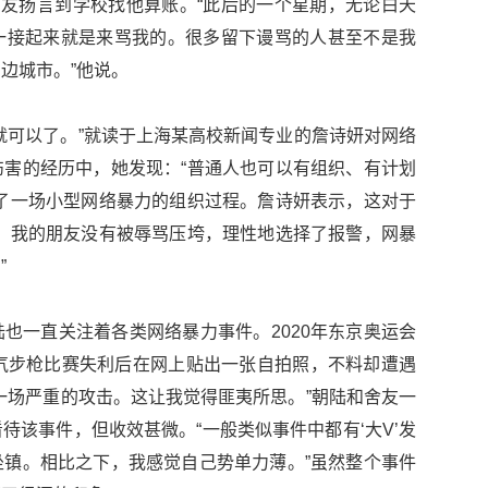
网友扬言到学校找他算账。“此后的一个星期，无论白天
一接起来就是来骂我的。很多留下谩骂的人甚至不是我
边城市。”他说。
就可以了。”就读于上海某高校新闻专业的詹诗妍对网络
害的经历中，她发现：“普通人也可以有组织、有计划
了一场小型网络暴力的组织过程。詹诗妍表示，这对于
，我的朋友没有被辱骂压垮，理性地选择了报警，网暴
”
也一直关注着各类网络暴力事件。2020年东京奥运会
气步枪比赛失利后在网上贴出一张自拍照，不料却遭遇
一场严重的攻击。这让我觉得匪夷所思。”朝陆和舍友一
待该事件，但收效甚微。“一般类似事件中都有‘大V’发
镇。相比之下，我感觉自己势单力薄。”虽然整个事件