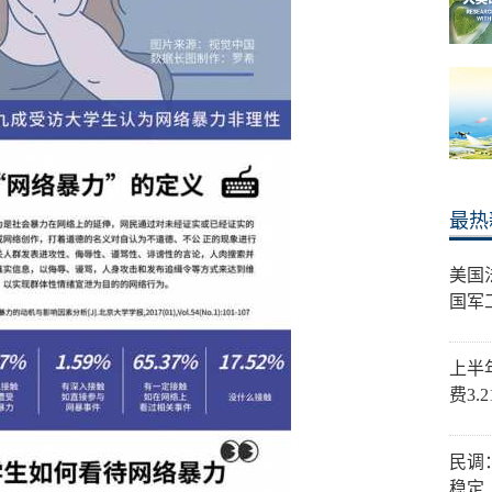
最热
美国
国军
上半
费3.
民调
稳定