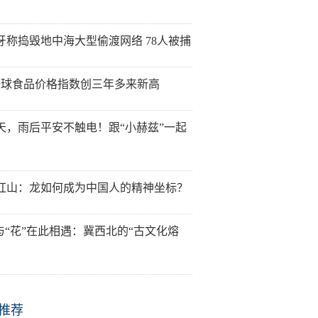
牙称捣毁地中海大型偷渡网络 78人被捕
全球食品价格指数创三年多来新高
天，雨后平安不触电！跟“小赫兹”一起
红山：龙如何成为中国人的精神坐标？
”与“花”在此相遇：冀西北的“古文化熔
推荐