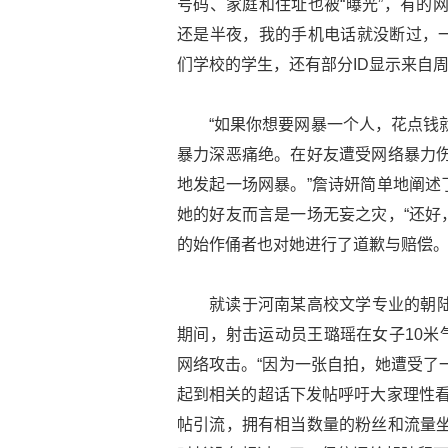
号码、家庭和住址也被“曝光”，有的
还是半夜，我的手机电话就没断过，
们学校的学生，还有部分ID显示来自周
“如果你想要网暴一个人，花点钱
暴力深恶痛绝。在好友遭受网络暴力伤
地发起一场网暴。”詹诗妍简单地阐述
她的好友而言是一场无妄之灾，“还好
的始作俑者也对她进行了道歉与赔偿。
就读于河南某高校文学专业的朝陆
期间，射击运动员王璐瑶在女子10米
网络攻击。“因为一张自拍，她遭受了
起到相关的超话下发帖呼吁大家理性看
帖引流，拥有相当数量的粉丝和流量坐