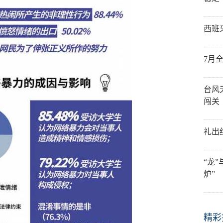
西班
7月
台风
闯关
礼出
“龙
炉”
精彩