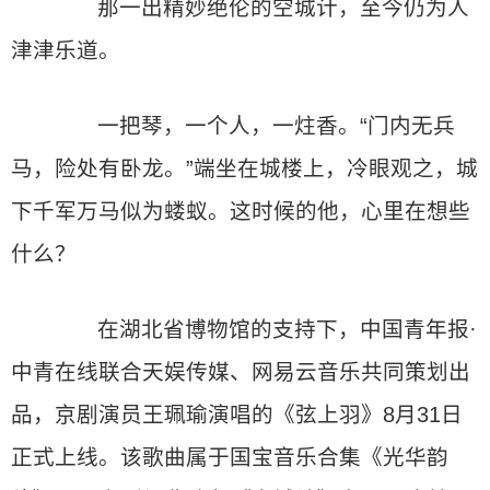
那一出精妙绝伦的空城计，至今仍为人
津津乐道。
一把琴，一个人，一炷香。“门内无兵
马，险处有卧龙。”端坐在城楼上，冷眼观之，城
下千军万马似为蝼蚁。这时候的他，心里在想些
什么？
在湖北省博物馆的支持下，中国青年报·
中青在线联合天娱传媒、网易云音乐共同策划出
品，京剧演员王珮瑜演唱的《弦上羽》8月31日
正式上线。该歌曲属于国宝音乐合集《光华韵