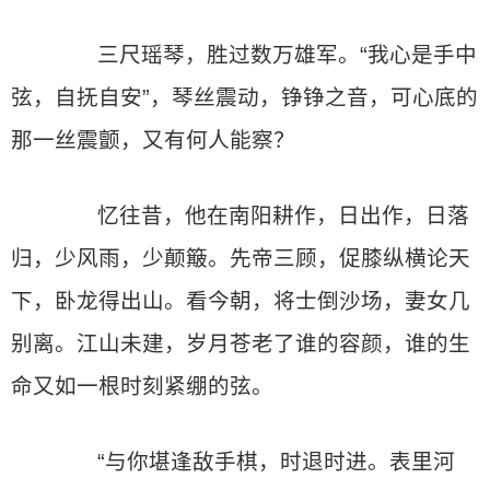
三尺瑶琴，胜过数万雄军。“我心是手中
弦，自抚自安”，琴丝震动，铮铮之音，可心底的
那一丝震颤，又有何人能察？
忆往昔，他在南阳耕作，日出作，日落
归，少风雨，少颠簸。先帝三顾，促膝纵横论天
下，卧龙得出山。看今朝，将士倒沙场，妻女几
别离。江山未建，岁月苍老了谁的容颜，谁的生
命又如一根时刻紧绷的弦。
“与你堪逢敌手棋，时退时进。表里河