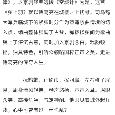
律》，以京剧经典选段《空城计》为题。这首
《弦上羽》就以诸葛亮在城楼之上抚琴，司马懿
大军兵临城下的紧张时分作为塑造歌曲情境的切
入点。编曲整体强调了古琴，弹拨揉弦间为歌曲
铺上了深沉古意，同时加入京剧念白，戏韵顿
挫，独具特色，引听众领略国粹正声之美，走进
诸葛亮的传奇人生。
抚鹤氅，正纶巾，挥羽扇。左右稚子屏
息，周身清风轻拂，琴声悠扬，声声入耳。眉眼
含笑，高楼危坐，气定神闲。他眼见着城外起兵
戎，心中可曾有过一丝慌乱？