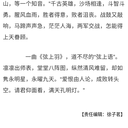
山，等一个知音。”千古英雄，沙场相逢，斗智斗
勇。腥风血雨，胜者得意，败者沮丧。战鼓又敲
响，马蹄声声急，茫茫人海，两军交战，怎能得
上天眷顾。
一曲《弦上羽》，道不尽的“弦上语”。
凛凛出师表，堂堂八阵图，纵然清风难留，却如
隽永明星，永曜九天。“爱恨由人论，成败转头
空。请君仰面看，满天孔明灯。”
【责任编辑：徐子茗】