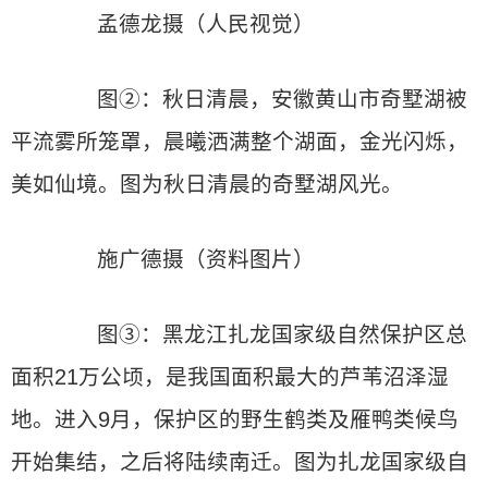
孟德龙摄（人民视觉）
图②：秋日清晨，安徽黄山市奇墅湖被
平流雾所笼罩，晨曦洒满整个湖面，金光闪烁，
美如仙境。图为秋日清晨的奇墅湖风光。
施广德摄（资料图片）
图③：黑龙江扎龙国家级自然保护区总
面积21万公顷，是我国面积最大的芦苇沼泽湿
地。进入9月，保护区的野生鹤类及雁鸭类候鸟
开始集结，之后将陆续南迁。图为扎龙国家级自