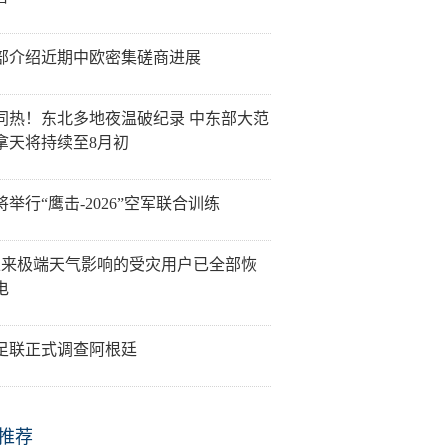
部介绍近期中欧密集磋商进展
同热！东北多地夜温破纪录 中东部大范
拿天将持续至8月初
举行“鹰击-2026”空军联合训练
以来极端天气影响的受灾用户已全部恢
电
足联正式调查阿根廷
推荐