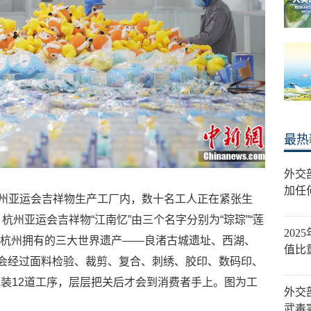
最热
外交
加任
州亚运会吉祥物生产工厂内，数十名工人正在紧张生
杭州亚运会吉祥物“江南忆”由三个名字分别为“琮琮”“莲
20
代表杭州拥有的三大世界遗产——良渚古城遗址、西湖、
值比重
产会经过面料检验、裁剪、复合、刺绣、胶印、数码印、
装12道工序，层层把关后才会到消费者手上。图为工
外交
武毒