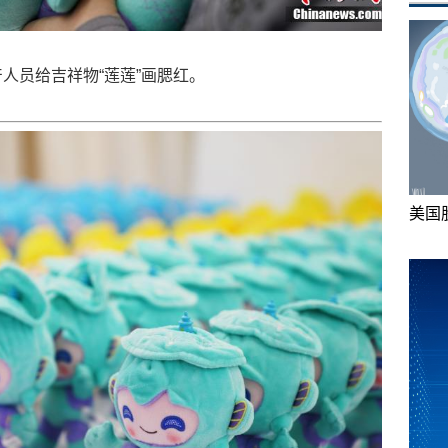
员给吉祥物“莲莲”画腮红。
美国