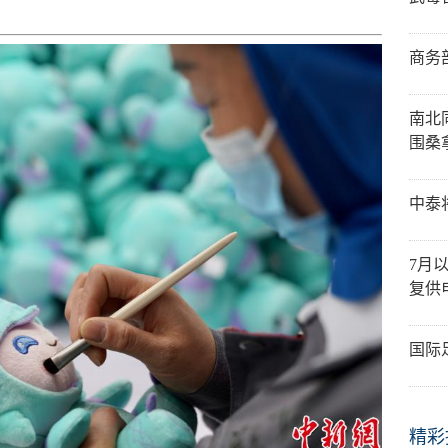
商务
南北
围桑
中泰将
7月
复供
国际
精彩