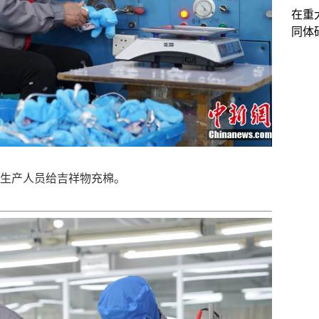
在重
同体
产人员给吉祥物充棉。