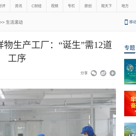
时评
资讯
C财经
视频
专栏
原创
观天下
地方
>>
生活滚动
移
物生产工厂：“诞生”需12道
专题
工序
分享