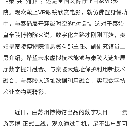
《秦·兵马俑》，这是全国文博行业首家VR影
院。观众戴上VR眼镜欣赏电影，就仿佛置身俑坑
中，与秦俑展开穿越时空的“对话”。这对于秦始
皇帝陵博物院来说，数字化之路才刚刚开始，秦
始皇帝陵博物院信息资料部主任、副研究馆员王
勇介绍，希望未来虚拟技术能够与秦陵大遗址展
厅数字提升融合、与秦陵大遗址保护利用新技术
融合、与秦陵大遗址数据利用融合，实现数字技
术让文物更精彩。
近日，由苏州博物馆出品的数字项目——“云
游苏博”正式上线，观众通过手机，足不出户即可