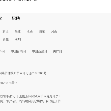
家
招聘
浙江
福建
江西
山东
河南
新疆
深圳
济网
中国台湾网
中国西藏网
央广网
网络传播视听节目许可证0108263号
3028878号-6
协议的网站外，其他任何网站或单位未经允许禁止
日报网）”的作品，均转载自其它媒体，目的在于传