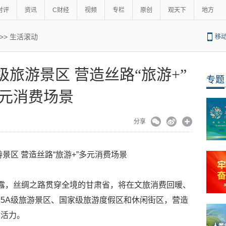
时评
资讯
C财经
视频
专栏
原创
观天下
地方
>>
生活滚动
移
级旅游景区 营造丝路“旅游+”
专题
元消费场景
分享
景区 营造丝路“旅游+”多元消费场景
露，丝绸之路贯穿全境的甘肃省，将在文旅消费回暖、
5A级旅游景区、国家级旅游度假区和休闲街区，营造
和活力。