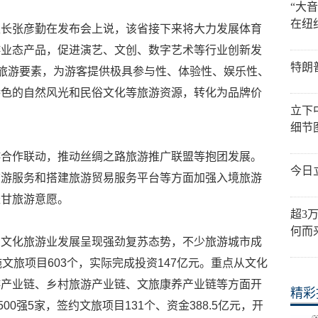
“大
在纽
处长张彦勤在发布会上说，该省接下来将大力发展体育
游业态产品，促进演艺、文创、数字艺术等行业创新发
特朗
等旅游要素，为游客提供极具参与性、体验性、娱乐性、
特色的自然风光和民俗文化等旅游资源，转化为品牌价
立下
细节
游合作联动，推动丝绸之路旅游推广联盟等抱团发展。
今日
旅游服务和搭建旅游贸易服务平台等方面加强入境旅游
赴甘旅游意愿。
超3
何而
省文化旅游业发展呈现强劲复苏态势，不少旅游城市成
文旅项目603个，实际完成投资147亿元。重点从文化
游产业链、乡村旅游产业链、文旅康养产业链等方面开
精彩
00强5家，签约文旅项目131个、资金388.5亿元，开