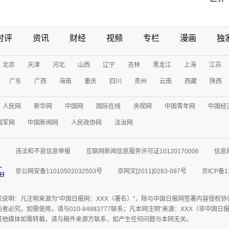
时评
资讯
财经
视频
专栏
漫画
独
北京
天津
河北
山西
辽宁
吉林
黑龙江
上海
江苏
广东
广西
海南
重庆
四川
贵州
云南
西藏
陕西
人民网
新华网
中国网
国际在线
央视网
中国青年网
中国经
国军网
中国新闻网
人民政协网
法治网
违法和不良信息举报
互联网新闻信息服务许可证10120170006
信息
京公网安备11010502032503号
京网文[2011]0283-097号
京ICP备1
权说明：凡注明来源为“中国日报网：XXX（署名）”，除与中国日报网签署内容授权
者必究。如需使用，请与010-84883777联系；凡本网注明“来源：XXX（非中国
其他媒体如需转载，请与稿件来源方联系，如产生任何问题与本网无关。