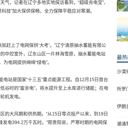
天气，记者在辽宁多地实地探访看到，“超级充电宝”、
黑科技”加大保供保畅，全力保障平稳应对寒潮。
就赶上了电网保供‘大考’。”辽宁清原抽水蓄能有限公
守的中控室外，辽东山区一片林海雪原，抽水蓄能电站
最热
，为电网提供绵绵“绿电”。
沙漠
能电站是国家“十三五”重点能源工程。自12月15日首台
低谷时的“富余电”，将水提升至上水库进行储能；在电
所罗
水轮机发电。
伊朗
区的大风期和供热期。“从15日零点投产以来，到19日
发电394.2万千瓦时。”邢贵阳说，严寒时期的电网保
潮涌