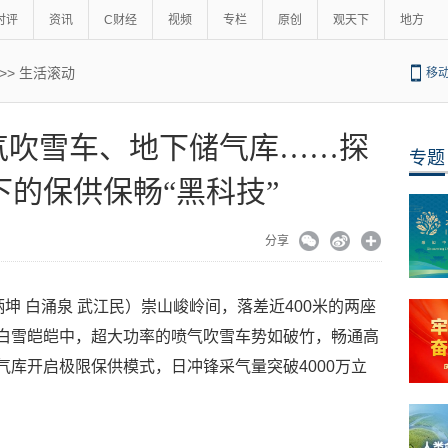
时评
资讯
C财经
视频
专栏
原创
观天下
地方
>>
生活滚动
移
气吹雪车、地下储气库……探
专题
的保供保畅“黑科技”
分享
炳坤 白涌泉 武江民）崇山峻岭间，落差近400米的两座
；白雪皑皑中，超大功率的喷气吹雪车势如破竹，畅通高
气库开启极限保供模式，日冲锋采气量突破4000万立