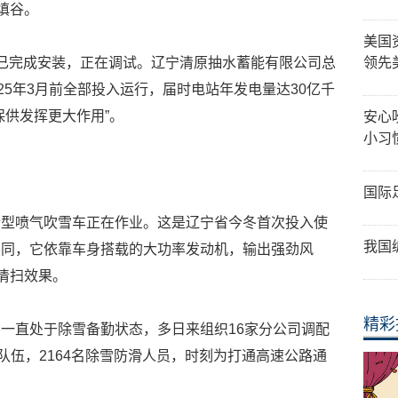
填谷。
美国
已完成安装，正在调试。辽宁清原抽水蓄能有限公司总
领先
25年3月前全部投入运行，届时电站年发电量达30亿千
保供发挥更大作用”。
安心
小习
国际
新型喷气吹雪车正在作业。这是辽宁省今冬首次投入使
我国
不同，它依靠车身搭载的大功率发动机，输出强劲风
清扫效果。
精彩
一直处于除雪备勤状态，多日来组织16家分公司调配
队伍，2164名除雪防滑人员，时刻为打通高速公路通