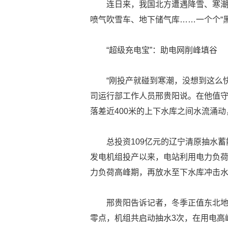
连日来，我国北方遭遇降雪、寒潮
喷气吹雪车、地下储气库……一个个“
“超级充电宝”：助电网削峰填谷
“刚投产就碰到寒潮，没想到这么快
司运行部工作人员邢贵阳说。在他值
落差近400米的上下水库之间水流涌动
总投资109亿元的辽宁清原抽水蓄
发电机组投产以来，电站利用电力负荷
力负荷高峰期，再放水至下水库冲击
邢贵阳告诉记者，冬季正值东北地
零点，机组共启动抽水3次，在用电高峰