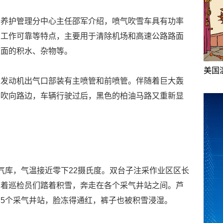
司养护管理分中心主任邵军介绍，喷气吹雪车具有功率
、工作可靠等特点，主要用于清除机场和高速公路路面
道面的积水、杂物等。
美国
的发动机出气口部装有主喷管和前喷管。伴随着巨大轰
车吹向路边，车辆行驶过后，黑色的柏油马路又重新显
气库，气温接近零下22摄氏度。双台子注采作业区区长
带着巡检员们踏着积雪，奔走在各个采气井站之间。芦
5个采气井站，脸冻得通红，裤子也被积雪浸湿。