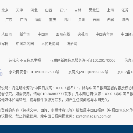
北京
天津
河北
山西
辽宁
吉林
黑龙江
上海
江苏
广东
广西
海南
重庆
四川
贵州
云南
西藏
陕西
人民网
新华网
中国网
国际在线
央视网
中国青年网
中国经
国军网
中国新闻网
人民政协网
法治网
违法和不良信息举报
互联网新闻信息服务许可证10120170006
信息
京公网安备11010502032503号
京网文[2011]0283-097号
京ICP备1
权说明：凡注明来源为“中国日报网：XXX（署名）”，除与中国日报网签署内容授权
者必究。如需使用，请与010-84883777联系；凡本网注明“来源：XXX（非中国
其他媒体如需转载，请与稿件来源方联系，如产生任何问题与本网无关。
网登载的内容（包括文字、图片、多媒体资讯等）版权属中国日报网（中报国际文化传
授权，禁止转载使用。给中国日报网提意见：rx@chinadaily.com.cn