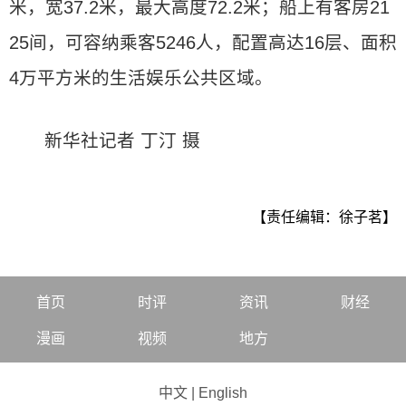
米，宽37.2米，最大高度72.2米；船上有客房21
25间，可容纳乘客5246人，配置高达16层、面积
4万平方米的生活娱乐公共区域。
新华社记者 丁汀 摄
【责任编辑：徐子茗】
首页
时评
资讯
财经
漫画
视频
地方
中文
|
English