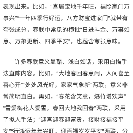
表现出来。比如，“喜居宝地千年旺，福照家门万
事兴”“一年四季行好运，八方财宝进家门”就带有
夸张成分，春联中常见的横批“日进斗金、万事如
意、万象更新、四季平安”，也蕴含夸张意味。
许多春联意义显豁、浅白如话，采用白描手
法直陈内容。比如，“大地春回春意闹，人间喜至
喜心开”“处处风光好，家家气象新”两联，意义非
常简明直白。再如，“春花含笑意，爆竹增欢声”
“雪爱梅花人爱雪，春回大地我回春”两联，采用
了拟人手法；“迎喜迎春迎富贵，接财接福接平
安”“行鸿运年年兴旺，迎百福岁岁平安”两联，分