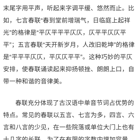
末尾字用平声，听起来字调平缓、悠然而止。比
如，七言春联“春到堂前增瑞气，日临庭上起祥
光”的格律是“平仄平平平仄仄，仄平平仄仄平
平”；五言春联“天开新岁月，人改旧乾坤”的格律
是“平平平仄仄，平仄仄平平”。这种巧妙的平仄
安排，使春联诵读起来抑扬顿挫、朗朗上口，自
带一种和谐的音律美。
春联充分体现了古汉语中单音节词占优势的
特点。常见的春联以五言、七言为多，四言、六
言和八言的少见，在一些院落或单位大门上也有
十几字的长联。为了在有限的字数内增加容量、