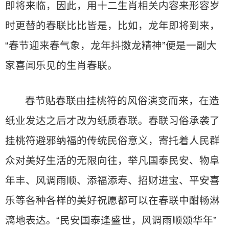
即将来临，因此，用十二生肖相关内容来形容岁
时更替的春联比比皆是，比如，龙年即将到来，
“春节迎来春气象，龙年抖擞龙精神”便是一副大
家喜闻乐见的生肖春联。
春节贴春联由挂桃符的风俗演变而来，在造
纸业发达之后才改为纸质春联。春联习俗承袭了
挂桃符避邪纳福的传统民俗意义，寄托着人民群
众对美好生活的无限向往，举凡国泰民安、物阜
年丰、风调雨顺、添福添寿、招财进宝、平安喜
乐等各种各样的美好祝愿都可以在春联中酣畅淋
漓地表达。“民安国泰逢盛世，风调雨顺颂华年”