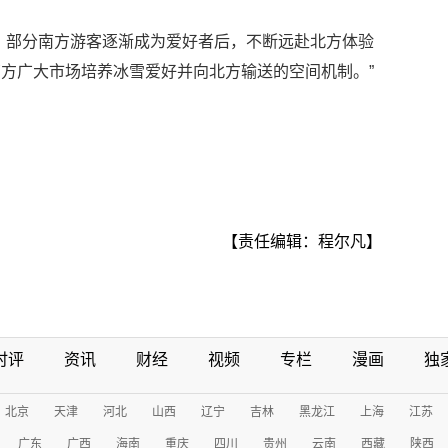
，部分南方游客逐渐成为爱好者后，不断远赴北方体验
方广大市场培养冰雪爱好并向北方输送的空间机制。”
【责任编辑：程尔凡】
时评
资讯
财经
视频
专栏
漫画
独
北京
天津
河北
山西
辽宁
吉林
黑龙江
上海
江苏
广东
广西
海南
重庆
四川
贵州
云南
西藏
陕西