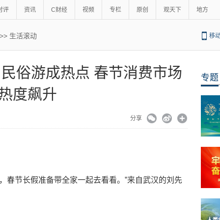
时评
资讯
C财经
视频
专栏
原创
观天下
地方
>>
生活滚动
移
游、民俗游成热点 春节消费市场
专题
热度飙升
分享
情，春节长假准备带全家一起去看看。”来自武汉的刘先
。