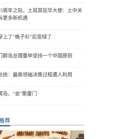
55周年之际，土耳其驻华大使：土中关
有更多新机遇
穿上了“格子衫”后变绿了
门群岛总理重申坚持一个中国原则
总统：最高领袖决策过程遭人利用
鹭岛，“会”聚厦门
推荐