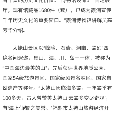
着丰富的历史文化价值。“博物馆设有5个固定展
厅，现有馆藏品1680件（套），已成为霞浦宣传
千年历史文化的重要窗口。”霞浦博物馆讲解员高
芳华介绍。
太姥山景区以“峰险、石奇、洞幽、雾幻”四
绝名闻遐迩，集山、海、川、岛于一体，被称为
“中国海边最美的山”，先后获评世界地质公园、
国家5A级旅游景区、国家级风景名胜区、国家自
然遗产等称号。“太姥山因临海多雾，一年雾季有
100多天，古人曾赞美太姥山‘云雾多变尽奇观’，
有‘海上仙都’之美誉。”福鼎市太姥山旅游经济开