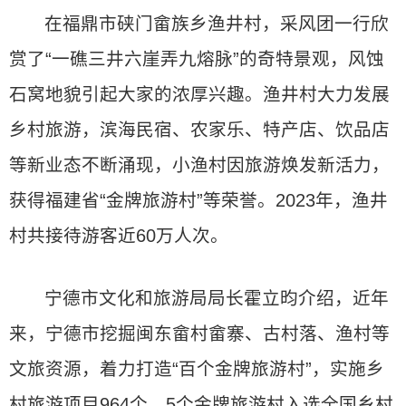
在福鼎市硖门畲族乡渔井村，采风团一行欣
赏了“一礁三井六崖弄九熔脉”的奇特景观，风蚀
石窝地貌引起大家的浓厚兴趣。渔井村大力发展
乡村旅游，滨海民宿、农家乐、特产店、饮品店
等新业态不断涌现，小渔村因旅游焕发新活力，
获得福建省“金牌旅游村”等荣誉。2023年，渔井
村共接待游客近60万人次。
宁德市文化和旅游局局长霍立昀介绍，近年
来，宁德市挖掘闽东畲村畲寨、古村落、渔村等
文旅资源，着力打造“百个金牌旅游村”，实施乡
村旅游项目964个，5个金牌旅游村入选全国乡村