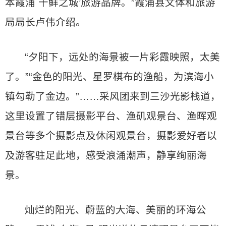
本霞浦 千鲜之城’旅游品牌。”霞浦县文体和旅游
局局长卢伟介绍。
“夕阳下，远处的海景被一片彩霞映照，太美
了。”“金色的阳光、星罗棋布的渔船，为滨海小
镇勾勒了金边。”……采风团来到三沙光影栈道，
这里设置了错层摄影平台、渔矶观景台、渔晖观
景台等多个摄影点及休闲观景台，摄影爱好者以
及游客驻足此地，感受浪涌潮声，静享绚丽海
景。
灿烂的阳光、蔚蓝的大海、美丽的环海公