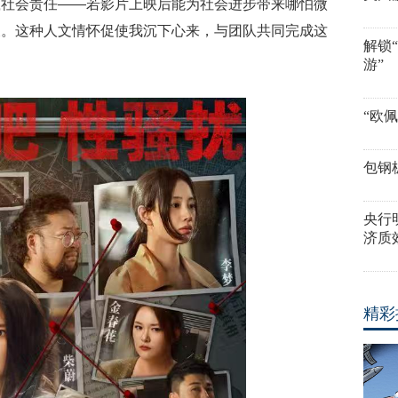
载社会责任——若影片上映后能为社会进步带来哪怕微
义。这种人文情怀促使我沉下心来，与团队共同完成这
解锁
游”
“欧
包钢
央行
济质
精彩