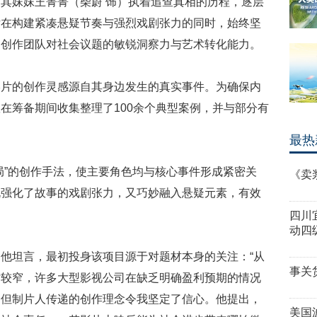
其妹妹王菁菁（柴蔚 饰）执着追查真相的历程，逐层
片在构建紧凑悬疑节奏与强烈戏剧张力的同时，始终坚
出创作团队对社会议题的敏锐洞察力与艺术转化能力。
影片的创作灵感源自其身边发生的真实事件。为确保内
在筹备期间收集整理了100余个典型案例，并与部分有
最热
局”的创作手法，使主要角色均与核心事件形成紧密关
《卖
既强化了故事的戏剧张力，又巧妙融入悬疑元素，有效
四川
动四
他坦言，最初投身该项目源于对题材本身的关注：“从
事关
对较窄，许多大型影视公司在缺乏明确盈利预期的情况
，但制片人传递的创作理念令我坚定了信心。他提出，
美国