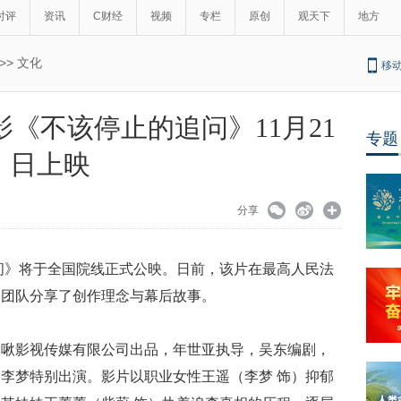
时评
资讯
C财经
视频
专栏
原创
观天下
地方
>>
文化
移
影《不该停止的追问》11月21
专题
日上映
分享
追问》将于全国院线正式公映。日前，该片在最高人民法
创团队分享了创作理念与幕后故事。
呦啾影视传媒有限公司出品，年世亚执导，吴东编剧，
李梦特别出演。影片以职业女性王遥（李梦 饰）抑郁