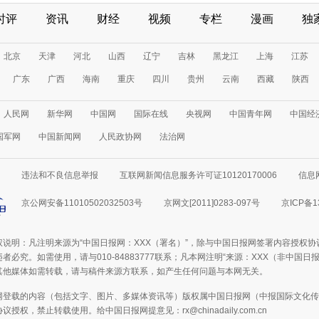
时评
资讯
财经
视频
专栏
漫画
独
北京
天津
河北
山西
辽宁
吉林
黑龙江
上海
江苏
广东
广西
海南
重庆
四川
贵州
云南
西藏
陕西
人民网
新华网
中国网
国际在线
央视网
中国青年网
中国经
国军网
中国新闻网
人民政协网
法治网
违法和不良信息举报
互联网新闻信息服务许可证10120170006
信息
京公网安备11010502032503号
京网文[2011]0283-097号
京ICP备1
权说明：凡注明来源为“中国日报网：XXX（署名）”，除与中国日报网签署内容授权
者必究。如需使用，请与010-84883777联系；凡本网注明“来源：XXX（非中国
其他媒体如需转载，请与稿件来源方联系，如产生任何问题与本网无关。
网登载的内容（包括文字、图片、多媒体资讯等）版权属中国日报网（中报国际文化传
授权，禁止转载使用。给中国日报网提意见：rx@chinadaily.com.cn