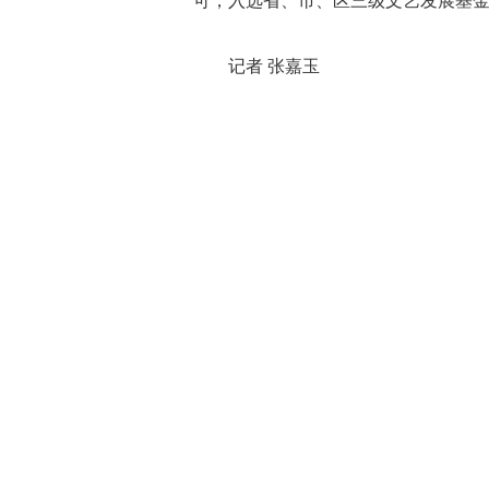
可，入选省、市、区三级文艺发展基
记者 张嘉玉