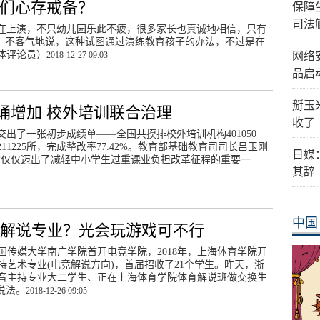
子们心存戒备？
保障
司法
在上演，不只幼儿园乐此不疲，很多家长也真诚地相信，只有
”。不客气地说，这种试图通过演练教育孩子的办法，不过是在
体评论员）
2018-12-27 09:03
网络
品启
掰玉
诵增加 校外培训联合治理
收了
出了一张初步成绩单——全国共摸排校外培训机构401050
11225所，完成整改率77.42%。教育部基础教育司司长吕玉刚
日媒
“仅仅迈出了减轻中小学生过重课业负担改革征程的重要一
其辞
中国
竞解说专业？光会玩游戏可不行
中国传媒大学南广学院首开电竞学院，2018年，上海体育学院开
持艺术专业(电竞解说方向)，首届招收了21个学生。昨天，浙
音主持专业大二学生、正在上海体育学院体育解说班做交换生
身说法。
2018-12-26 09:05