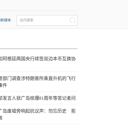
动新媒体
站内搜索
和阿根廷两国央行续签双边本币互换协
管部门调查涉特朗普所乘直升机的飞行
事件
部发言人就广岛核爆81周年等答记者问
广岛废墟旁响起抗议声：勿忘历史 拒
核