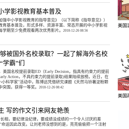
中小学影视教育基本普及
加强中小学影视教育的指导意见》（以下简称《指导意见》）
视教育基本普及，形式多样、资源丰富、常态开展的中小学影视
美国
每学期至少免费观看两次优秀影片。
2018-12-26 08:56
能够被国外名校录取？一起了解海外名校
“学霸”们
，美国名校提前录取ED（Early Decision，指具有约束力的提前
Early Action，不具约束力的提前录取)结果陆续放榜。近日，在
明天小小科学家”活动中，陈博远凭借研究课题《天然马铃薯淀粉颗
中突围，获得一等奖。
2018-12-26 08:42
美国
生 写的作文引来网友艳羡
没长相，要纪律没纪律，要成绩没成绩的一个令人讨厌的差
是“命运因此改变。让刘老师没想到的是，亮亮偷偷把一个注射