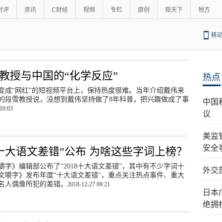
时评
资讯
C财经
视频
专栏
原创
观天下
地方
移
洋教授与中国的“化学反应”
热点
变成“网红”的短视频平台上，保持热度很难。当年介绍戴伟来
的段雪教授说，没想到戴伟坚持做了8年科普，把兴趣做成了事
中国
10:03
议
美监
安全
年“十大语文差错”公布 为啥这些字词上榜？
嚼字》编辑部公布了“2018十大语文差错”，其中有不少字词十
外交
文嚼字》发布年度“十大语文差错”，重点关注热点事件、重大
名人偶像所犯的差错。
2018-12-27 09:21
日本
绝拥