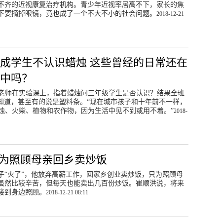
不齐的近视康复治疗机构。青少年近视率居高不下，家长的焦
下要摘掉眼镜，竟也成了一个不大不小的社会问题。
2018-12-21
成学生不认识蜡烛 这些曾经的日常还在
忆中吗？
老师在实验课上，指着蜡烛问三年级学生是否认识？结果全班
不知道，甚至有的说是塑料条。“现在城市孩子和十年前不一样，
烛、火柴、植物和农作物，因为生活中见不到或用不着。”
2018-
作 为照顾母亲回乡卖炒饭
子“火了”，他放弃高薪工作，回家乡创业卖炒饭，只为照顾母
虽然比较辛苦，但每天也能卖出几百份炒饭。崔顺洪说，将来
接到身边照顾。
2018-12-21 08:11