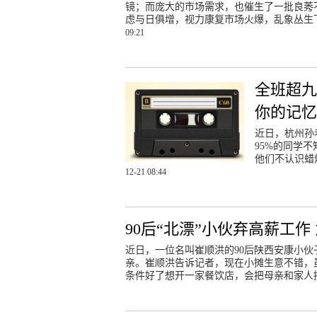
镜；而庞大的市场需求，也催生了一批良莠
虑与日俱增，视力康复市场火爆，乱象丛生
09:21
全班超九
你的记
近日，杭州孙
95%的同学
他们不认识蜡
12-21 08:44
90后“北漂”小伙弃高薪工
近日，一位名叫崔顺洪的90后陕西安康小伙
亲。崔顺洪告诉记者，现在小摊生意不错，
条件好了想开一家餐饮店，会把母亲和家人