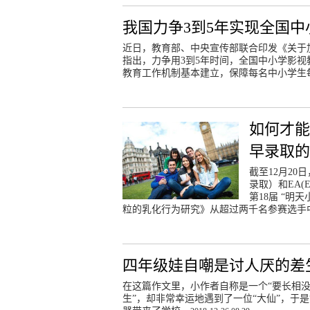
我国力争3到5年实现全国
近日，教育部、中央宣传部联合印发《关于
指出，力争用3到5年时间，全国中小学影
教育工作机制基本建立，保障每名中小学生
如何才
早录取的
截至12月20日
录取）和EA(
第18届 “
粒的乳化行为研究》从超过两千名参赛选手
四年级娃自嘲是讨人厌的差
在这篇作文里，小作者自称是一个“要长相
生”，却非常幸运地遇到了一位“大仙”，于