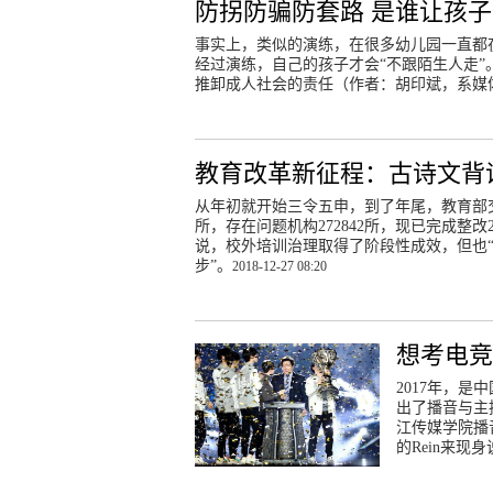
防拐防骗防套路 是谁让孩
事实上，类似的演练，在很多幼儿园一直都
经过演练，自己的孩子才会“不跟陌生人走
推卸成人社会的责任（作者：胡印斌，系媒
教育改革新征程：古诗文背
从年初就开始三令五申，到了年尾，教育部交
所，存在问题机构272842所，现已完成整改2
说，校外培训治理取得了阶段性成效，但也
步”。
2018-12-27 08:20
想考电
2017年，是
出了播音与主
江传媒学院播
的Rein来现