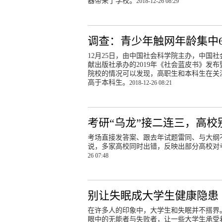
器带来了学校。
2018-12-26 08:29
调查：青少年触网年龄集中6
12月25日，由中国社会科学院主办，中国
献出版社承办的2019年《社会蓝皮书》发
院校的情况可以发现，高职生和本科生在关
高于本科生。
2018-12-26 08:21
考研“乌龙”接二连三，高校
考场直接发答案、跟去年试题雷同、与大纲
说，多家高校同时出错，反映出部分高校对
26 07:48
别让失眠成大学生健康隐患
在许多人的印象中，大学生和失眠并不搭界
眼中的无能者与失败者，让一些大学生承受