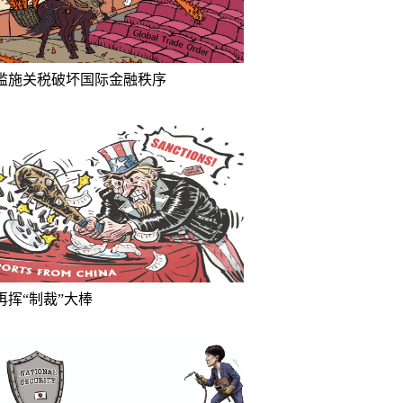
滥施关税破坏国际金融秩序
再挥“制裁”大棒