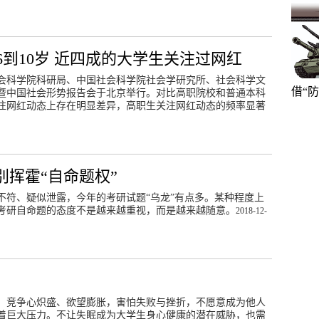
到10岁 近四成的大学生关注过网红
社会科学院科研局、中国社会科学院社会学研究所、社会科学文
借“
布暨中国社会形势报告会于北京举行。对比高职院校和普通本科
注网红动态上存在明显差异，高职生关注网红动态的频率显著
别挥霍“自命题权”
不符、疑似泄露，今年的考研试题“乌龙”有点多。某种程度上
考研自命题的态度不是越来越重视，而是越来越随意。
2018-12-
。竞争心炽盛、欲望膨胀，害怕失败与挫折，不愿意成为他人
着巨大压力。不让失眠成为大学生身心健康的潜在威胁，也需