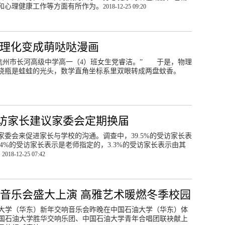
和心理健康工作等方面有所作为。
2018-12-25 09:20
数理化变成萌哒哒漫画
杭州市长河高级中学高一（4）班女生党睿洁。” 于是，物理
烧瓶是蛙蛙的光头，数学直角坐标系里双眼转成两盘蚊香。
访家长建议家委会定期换届
委会来促进家长与学校的沟通。调查中，39.5%的受访家长表
4%的受访家长表示是老师指定的，3.3%的受访家长表示由其
。
2018-12-25 07:42
音乐会盛大上演 高雅艺术暖燃冬季校园
石油大学（华东）新年交响音乐会昨晚在中国石油大学（华东）体
国石油大学胜华交响乐团、中国石油大学青年合唱团联袂献上