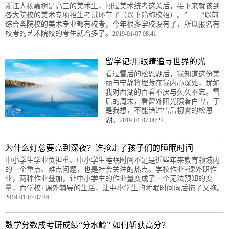
浙江人杨嘉树是高三的美术生，闯过美术统考这关后，接下来就该到
各大院校的美术专项招生考试环节了（以下简称校招）。” “以前
综合类院校的美术专业都有校考，今年很多学校没有了，所以报名有
校考的艺术院校的考生就增多了。
2019-01-07 08:41
留学记:用眼睛追寻世界的光
看过雪后的松恩湖后，我知道这份美
丽与宁静将埋藏在我内心深处，犹如
我对西湖的百看不厌与久久不忘。雪
后的周末，看窗外阳光照着白雪，于
是我想，不能错过雪后初霁的松恩
湖。
2019-01-07 08:27
为什么灯总要亮到深夜？谁抢走了孩子们的睡眠时间
中小学生学业负担重、中小学生睡眠时间不足是近些年来教育领域内
的一个重点、难点问题，也是社会关注的热点。学校作业+课外班作
业，两种作业叠加，让中小学生的作业量变成了一个无法预知的变
量，而学校+课外辅导的生活，让中小学生的睡眠时间向后拖了又拖。
2019-01-07 07:46
数学分数成考研成绩“分水岭” 如何斩获高分？