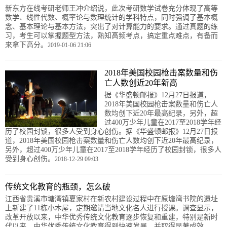
新东方在线考研老师王冲介绍说，此次考研数学试卷充分体现了高等
数学、线性代数、概率论与数理统计的学科特点，同时强调了基本概
念、基本理论与基本方法，突出了对计算能力的要求。通过真题的练
习，考生可以掌握题型方法，熟知高频考点，搞定重点难点，有备而
来拿下高分。
2019-01-06 21:06
2018年美国校园枪击案数量和伤
亡人数创近20年新高
据《华盛顿邮报》12月27日报道，
2018年美国校园枪击案数量和伤亡人
数均创下近20年最高纪录，另外，超
过400万少年儿童在2017至2018学年经
历了校园封锁，很多人受到身心创伤。据《华盛顿邮报》12月27日报
道，2018年美国校园枪击案数量和伤亡人数均创下近20年最高纪录，
另外，超过400万少年儿童在2017至2018学年经历了校园封锁，很多人
受到身心创伤。
2018-12-29 09:03
传统文化教育的瓶颈，怎么破
江西省贵溪市塘湾镇夏家村在新农村建设过程中在原塘湾书院的遗址
上新建了11栋小木屋，定期邀请当地文化名人进行授课。调查显示，
改革开放以来，中华优秀传统文化教育逐步恢复和重建，特别是新时
代以来，中华优秀传统文化教育得到快速发展，并取得显著成效。