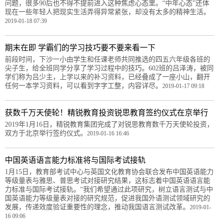
问题，很多90后也不得不提前进入这种焦虑心态里。“中年心态”还体
现在一些年轻人把现实生活弄得异常紧张，却没有太多的精神生活。
2019-01-18 07:39
期末在即 学霸们的学习技巧要不要来看一下
前段时间，下沙一小由学生和任课老师共同推选的四五六年级各班的
尖子生，给全班同学分享了学习过程中的技巧。602班的吕泽涛，被同
学们称为吕少主，上学以来的补习资料，已经叠成了一座小山，翻开
任何一本学习资料，可以看到字字工整，内容详尽。
2019-01-17 09:18
获数千万天使轮！精锐教育投资锐思教育签约仪式在京举行
2019年1月16日，精锐教育集团完成了对锐思教育数千万天使轮投资，
双方于北京举行签约仪式。
2019-01-16 16:46
中国英语语言能力标准将与国际考试接轨
1月15日，教育部考试中心与英国文化教育协会联合发布中国英语能力
等级量表与雅思、普思考试对接研究结果，这标志着中国英语语言能
力标准与国际考试接轨。“我们希望通过此项研究，树立语言测试与中
国英语能力等级量表对接的研究规范，促进我国外语测试领域研究的
发展，传递效度验证重要性的理念，推动我国语言测试改革。
2019-01-
16 09:06