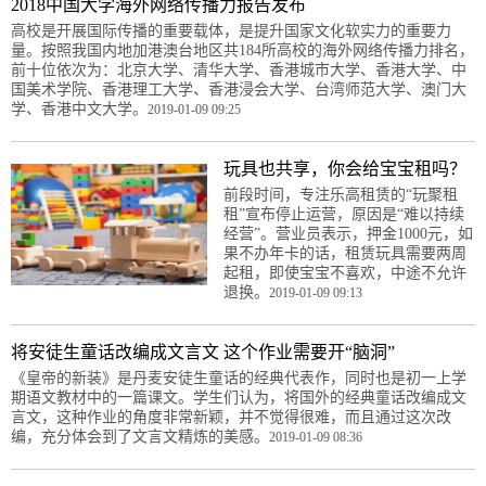
2018中国大学海外网络传播力报告发布
高校是开展国际传播的重要载体，是提升国家文化软实力的重要力
量。按照我国内地加港澳台地区共184所高校的海外网络传播力排名，
前十位依次为：北京大学、清华大学、香港城市大学、香港大学、中
国美术学院、香港理工大学、香港浸会大学、台湾师范大学、澳门大
学、香港中文大学。
2019-01-09 09:25
玩具也共享，你会给宝宝租吗？
前段时间，专注乐高租赁的“玩聚租
租”宣布停止运营，原因是“难以持续
经营”。营业员表示，押金1000元，如
果不办年卡的话，租赁玩具需要两周
起租，即使宝宝不喜欢，中途不允许
退换。
2019-01-09 09:13
将安徒生童话改编成文言文 这个作业需要开“脑洞”
《皇帝的新装》是丹麦安徒生童话的经典代表作，同时也是初一上学
期语文教材中的一篇课文。学生们认为，将国外的经典童话改编成文
言文，这种作业的角度非常新颖，并不觉得很难，而且通过这次改
编，充分体会到了文言文精炼的美感。
2019-01-09 08:36