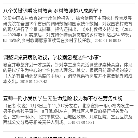
八个关键词看农村教育 乡村教师超八成愿留下
这份中国农村教育的“年度体检报告”，综合使用了中国农村教育发展
研究院在全国19个省份的调研数据和国家统计数据，对我国农村教育
的现状进行了全景式描摹。报告还指出，《乡村教师支持计划（2015
—2020年）》实施后，对支持计持满意态度的乡村教师达占84.85％，
83.46％的乡村教师愿意继续留在乡村学校任教。
2019-01-16 08:13
调整课桌高度防近视，学校别忽视这件“小事”
教室并非整齐划一才是美，针对学生身高灵活调整课桌椅高度，体现
的是以学生为中心的个性化育人理念。其实，根据目前课桌椅的设计
（大多有自动调整高度的手柄），调整课桌椅高度并不需要额外的成
本支出。
2019-01-16 07:42
宣师一附小受伤学生无生命危险 校方称不存在劳务纠纷
（记者 何淼）1月8日上午11点17分左右，北京宣师一附小校内发生一
男子伤害孩子事件。8日晚8时左右，西城区人民政府举行相关发布
会，宣师一附小、北京市教委、西城区政府、儿童医院、宣武医院及
西城公安分局等相关责任人到场。
2019-01-09 10:31