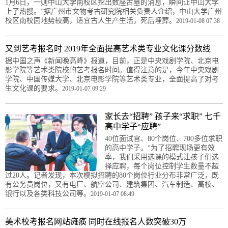
1月6日，一则中山大学南校区挖出数座古墓的消息，瞬间让中山大学
上了热搜。”据广州市文物考古研究院相关负责人介绍，中山大学广州
校区南校园地势较高，适宜古人生产生活，死后埋葬。
2019-01-08 07:38
又到艺考报名时 2019年全面提高艺术类专业文化课分数线
据中国之声《新闻晚高峰》报道，目前，正是中央戏剧学院、北京电
影学院等艺术类院校的艺考报名时间。值得注意的是，今年中央戏剧
学院、中国传媒大学、北京电影学院等艺术类专业，全面提高了对考
生文化课的要求。
2019-01-07 09:29
家长去“招聘” 孩子来“求职” 七千
高中学子“应聘”
40位面试官、80个岗位、700多位求职
的高中学子。“为了招聘现场更有效
率，我们采用选课的模式让孩子们选
择应聘，每个岗位控制学生数量不超
过20人。记者发现，本次模拟招聘的80个岗位行业分布非常广泛，既
有公务员岗位，又有电厂、航空公司、建筑集团、汽车制造、高校、
银行以及各类科技公司等。
2019-01-07 08:49
美术校考报名网站瘫痪 同时在线报名人数突破30万