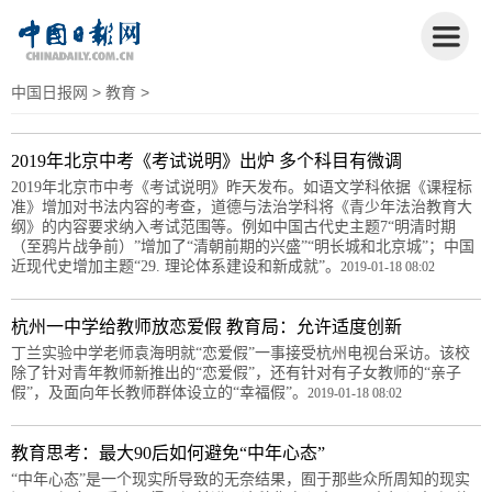
中国日报网
>
教育
>
2019年北京中考《考试说明》出炉 多个科目有微调
2019年北京市中考《考试说明》昨天发布。如语文学科依据《课程标
准》增加对书法内容的考查，道德与法治学科将《青少年法治教育大
纲》的内容要求纳入考试范围等。例如中国古代史主题7“明清时期
（至鸦片战争前）”增加了“清朝前期的兴盛”“明长城和北京城”；中国
近现代史增加主题“29. 理论体系建设和新成就”。
2019-01-18 08:02
杭州一中学给教师放恋爱假 教育局：允许适度创新
丁兰实验中学老师袁海明就“恋爱假”一事接受杭州电视台采访。该校
除了针对青年教师新推出的“恋爱假”，还有针对有子女教师的“亲子
假”，及面向年长教师群体设立的“幸福假”。
2019-01-18 08:02
教育思考：最大90后如何避免“中年心态”
“中年心态”是一个现实所导致的无奈结果，囿于那些众所周知的现实