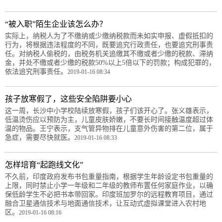
“被入职”陌生企业该怎么办？
实际上，纳税人为了不缴纳或少缴纳税款而未如实申报、虚假抵扣的
行为，将根据违法程度的不同，既要追究行政责任，也要追究刑事责
任。对纳税人偷税的，由税务机关追缴其不缴或者少缴的税款、滞纳
金，并处不缴或者少缴的税款50%以上5倍以下的罚款；构成犯罪的，
依法追究刑事责任。
2019-01-16 08:34
孩子放寒假了，这些安全陷阱要小心
这一周，长沙中小学校陆续放寒假，孩子们该开心了。张义雄表示，
低温烫伤应以预防为主，儿童皮肤娇嫩，不要长时间接触温度超过体
温的物品。王宁表示，支气管异物排在儿童意外伤害的第二位，属于
急症，需要尽快就医。
2019-01-16 08:33
怎样培育“起跑线文化”
不久前，印度政府发布书包重量指南，根据学生年龄设定书包重量的
上限，同时禁止小学一年级和二年级的教师布置任何家庭作业，以确
保低龄学生不必把书本带回家。印度班加罗尔的远程教育项目，通过
融合卫星通信技术与地面通信技术，让互动式虚拟课堂进入农村地
区。
2019-01-16 08:16