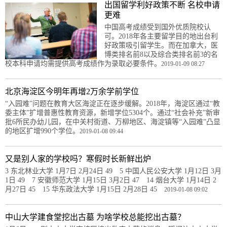
出国留学利好政策不断 名校申请
更难
中国高考成绩受到国外优质院校认
可。2018年各主要留学目的地出台利
好政策吸引留学生。而在加拿大，医
博类排名前8以及综合类排名前3的名
校本科申请均需提供高考成绩作为录取必要条件。
2019-01-09 08:27
北京海淀区今明年再增2万余学前学位
“入园难”问题在教育大区海淀正在逐步缓解。2018年，海淀区通过“教
委主体”扩增普惠性教育资源，新增学位5304个。通过“社会补充”新审
批6所民办幼儿园，在中关村街道、万柳地区、海淀镇等“入园难”凸显
的地区扩增990个学位。
2019-01-08 09:44
又是别人家的学校吗？寒假时长新鲜出炉
3 东北林业大学 1月7日 2月24日 49 5 中国人民公安大学 1月12日 3月
1日 49 7 安徽师范大学 1月15日 3月2日 47 14 烟台大学 1月14日 2
月27日 45 15 华东政法大学 1月15日 2月28日 45
2019-01-08 09:02
中山大学建食堂挖出古墓 为啥学校总能挖出古墓？