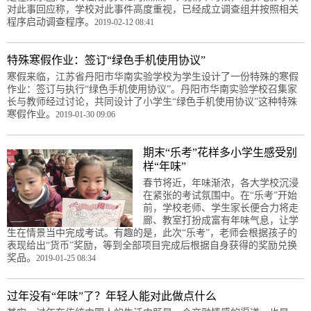
对此事回应称，学校对此事件高度重视，已经成立调查组并按照相关
程序启动调查程序。
2019-02-12 08:41
特殊寒假作业：签订“绿色手机使用协议”
寒假来临，江苏省丹阳市华南实验学校为学生设计了一份特殊的寒假
作业：签订与执行“绿色手机使用协议”。丹阳市华南实验学校召集家
长与教师经过讨论，共同设计了小学生“绿色手机使用协议”这种特殊
寒假作业。
2019-01-30 09:06
期末“乐考”花样多小学生感受别
样“年味”
春节将近，年味渐浓，各大学校沉浸
在紧张的考试氛围中。在“乐考”开始
前，学校老师、学生家长便合力将走
廊、教室打扮成富有年味气息，让学
生在情景当中完成考试。有趣的是，此次“乐考”，老师会根据孩子的
表现给出“货币”奖励，等到全部项目完成后根据自身获得的奖励兑换
奖品。
2019-01-25 08:34
过年没有“年味”了？年轻人能对此做点什么