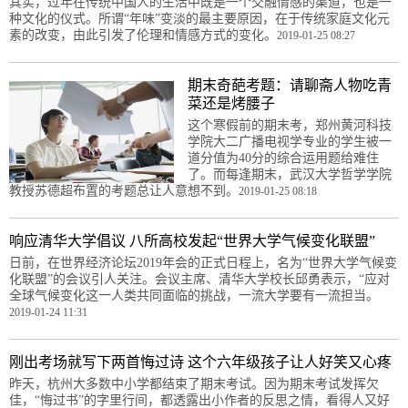
其实，过年在传统中国人的生活中既是一个交融情感的渠道，也是一
种文化的仪式。所谓“年味”变淡的最主要原因，在于传统家庭文化元
素的改变，由此引发了伦理和情感方式的变化。
2019-01-25 08:27
期末奇葩考题：请聊斋人物吃青
菜还是烤腰子
这个寒假前的期末考，郑州黄河科技
学院大二广播电视学专业的学生被一
道分值为40分的综合运用题给难住
了。而每逢期末，武汉大学哲学学院
教授苏德超布置的考题总让人意想不到。
2019-01-25 08:18
响应清华大学倡议 八所高校发起“世界大学气候变化联盟”
日前，在世界经济论坛2019年会的正式日程上，名为“世界大学气候变
化联盟”的会议引人关注。会议主席、清华大学校长邱勇表示，“应对
全球气候变化这一人类共同面临的挑战，一流大学要有一流担当。
2019-01-24 11:31
刚出考场就写下两首悔过诗 这个六年级孩子让人好笑又心疼
昨天，杭州大多数中小学都结束了期末考试。因为期末考试发挥欠
佳，“悔过书”的字里行间，都透露出小作者的反思之情，看得人又好