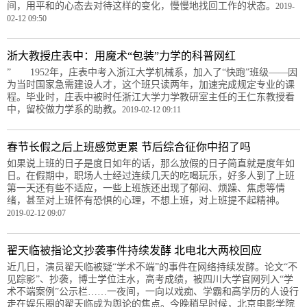
间，用平和的心态去对待这样的变化，慢慢地找回工作的状态。
2019-
02-12 09:50
浙大教授庄表中：用魔术“包装”力学的科普网红
” 1952年，庄表中考入浙江大学机械系，加入了“快跑”班级——因
为当时国家急需建设人才，这个班只读两年，加速完成规定专业的课
程。毕业时，庄表中被时任浙江大学力学教研室主任的王仁东教授看
中，留校做力学系的助教。
2019-02-12 09:11
春节长假之后上班感觉更累 节后综合征你中招了吗
如果说上班的日子是度日如年的话，那么放假的日子简直就是度年如
日。在假期中，职场人士经过连续几天的吃喝玩乐，好多人到了上班
第一天还有些不适应，一些上班族还出现了郁闷、烦躁、焦虑等情
绪，甚至对上班怀有恐惧的心理，不想上班，对上班提不起精神。
2019-02-12 09:07
翟天临被指论文抄袭事件持续发酵 北电北大两校回应
近几日，演员翟天临被疑“学术不端”的事件在网络持续发酵。论文“不
见踪影”、抄袭，博士学位注水，高考成绩，被四川大学官网列入“学
术不端案例”公示栏……一夜间，一向以戏痴、学霸和高学历的人设行
走在娱乐圈的翟天临成为舆论的焦点。今晚稍早时候，北京电影学院