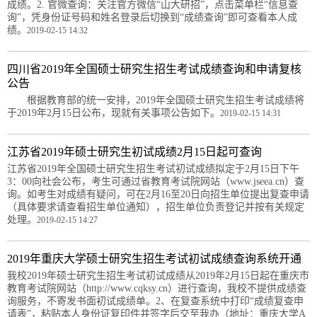
成绩。2. 官微查询：关注官方微信“山大研招”，点击菜单栏“信息查
询”，凭身份证号码和姓名登录后切换到“成绩查询”即可查看本人成
绩。
2019-02-15 14:32
四川省2019年全国硕士研究生招生考试成绩查询和申请复核
公告
根据教育部的统一安排，2019年全国硕士研究生招生考试成绩将
于2019年2月15日公布，现就有关事项公告如下。
2019-02-15 14:31
江苏省2019年硕士研究生初试成绩2月15日起可查询
江苏省2019年全国硕士研究生招生考试初试成绩拟定于2月15日下午
3：00向社会公布，考生可通过省教育考试院网站（www.jseea.cn）查
询。如考生对成绩有疑问，可在2月16至20日向招生单位提出复查申请
（具体要求请查看招生单位通知），招生单位负责登记并按有关规定
处理。
2019-02-15 14:27
2019年重庆大学硕士研究生招生考试初试成绩查询系统开通
我校2019年硕士研究生招生考试初试成绩从2019年2月15日起在重庆市
教育考试院网站（http://www.cqksy.cn）进行查询，我校不提供成绩查
询服务，不寄发书面初试成绩单。2、在复查系统中打印“成绩复查申
请表”，粘贴本人身份证复印件并签字后交至我办（地址：重庆大学A