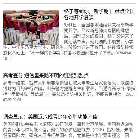
终于等到你，新学期 ▏盘点全国
各地开学复课
9月1日，全国各地陆续迎来秋季新学
期开学，经过新冠肺炎疫情的肆虐
后，阔别已久的校园，终于又迎来了
朗朗读书声。幼儿园的小朋友、小学
生、中学生乃至大学生、研究生，殷殷地送进了校门。在疫情防控常
态化基础上，“不一样的新学期”在各地校园间拉开了序幕。
2020-09-01
10:45
高考查分 短信里来路不明的链接别乱点
高考一结束，就有人利用非法途径获取大量考生及家长信息，以谋取
钱财为目的进行诈骗。山东警方提醒考生和家长，当遇到高考“补录指
标”“申请补贴”等信息时，要注意提防相关诈骗，不能盲目相信。
2020-
07-22 09:08
调查显示：美国近六成青少年心肺功能不佳
美国心脏协会杂志《循环》20日刊发一篇科学声明称，美国有近60%
的青少年心肺功能不佳，他们的心肺适应能力（CRF）指标低，未来
健康风险大。研究人员呼吁美国社会，尤其是中小学要重视这一问