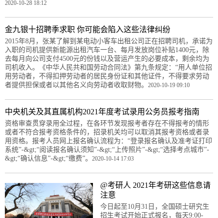
2020-10-28 18:12
金九银十招聘季求职 你可能会陷入这些法律纠纷
2015年8月，张某了解到某电动小客车出租公司正在招聘司机，承诺为
入职的司机提供新能源出租汽车一台、每月发放岗位补贴1400元，除
去每月向公司支付4500元的份钱以及营运产生的必要成本，剩余均为
司机收入。《中华人民共和国劳动合同法》第九条规定：“用人单位招
用劳动者，不得扣押劳动者的居民身份证和其他证件，不得要求劳动
者提供担保或者以其他名义向劳动者收取财物。
2020-10-19 09:10
中央机关及其直属机构2021年度考试录用公务员报考指南
资格审查贯穿录用全过程，在各环节发现报考者存在不得报考的情形
或者不符合报考资格条件的，招录机关均可以取消其报考资格或者录
用资格。报考人员网上报名确认流程为：“登录报名确认及准考证打印
系统”-&gt;“阅读报名确认须知”-&gt;“上传照片”-&gt;“选择考点城市”-
&gt;“确认信息”-&gt;“缴费”。
2020-10-14 17:03
@考研人 2021年考研这些信息请
注意
今日起至10月31日，全国硕士研究生
招生考试开始正式报名，每天9:00-