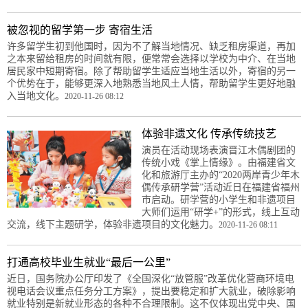
被忽视的留学第一步 寄宿生活
许多留学生初到他国时，因为不了解当地情况、缺乏租房渠道，再加
之本来留给租房的时间就有限，便常常会选择以学校为中介、在当地
居民家中短期寄宿。除了帮助留学生适应当地生活以外，寄宿的另一
个优势在于，能够更深入地熟悉当地风土人情，帮助留学生更好地融
入当地文化。
2020-11-26 08:12
体验非遗文化 传承传统技艺
演员在活动现场表演晋江木偶剧团的
传统小戏《掌上情缘》。由福建省文
化和旅游厅主办的“2020两岸青少年木
偶传承研学营”活动近日在福建省福州
市启动。研学营的小学生和非遗项目
大师们运用“研学+”的形式，线上互动
交流，线下主题研学，体验非遗项目的文化魅力。
2020-11-26 08:11
打通高校毕业生就业“最后一公里”
近日，国务院办公厅印发了《全国深化“放管服”改革优化营商环境电
视电话会议重点任务分工方案》，提出要稳定和扩大就业，破除影响
就业特别是新就业形态的各种不合理限制。这不仅体现出党中央、国