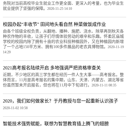
务院对当前高校毕业生就业工作更全面、更深入的考量，也为毕业生
就业提供了坚强的保障。
2020-11-25 14:10
校园办起“丰收节” 田间地头看自然 种菜做饭成作业
由各个班级全权负责，从翻地、播种、施肥、浇水、除草再到秋天各
种农作物的丰收，让孩子们尽情体验劳动的艰辛和乐趣。怀柔区庙城
学校的校园内除了拥有十亩的农业科技种植园外，又在种植园内新增
了一个占地150平方米、拥有100多件展品的老农具博物馆。
2020-11-19
14:29
2021高考报名陆续开启 多地强调严把资格审查关
近期，不少地区的高三学生都在经历一件人生大事——高考报名。整
体而言，11月是高考报名的集中期，山东、天津、内蒙古、湖北等省
份虽然暂未开启报名，但也将在11月中下旬进行。
2020-11-11 08:35
2020，我们如何做家长？于丹教授与您一起重新认识孩子
2020-11-02 10:58
智能技术强势赋能，联想为智慧教育插上腾飞的翅膀