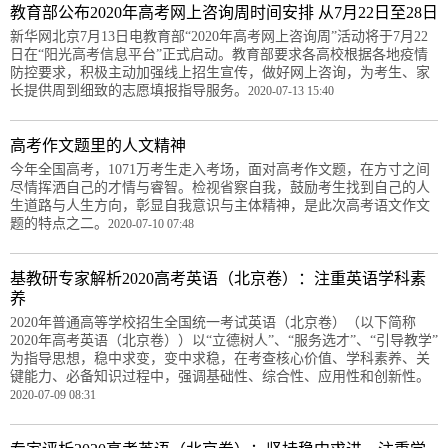
教育部公布2020年高考网上咨询周时间安排 从7月22日至28日
新华网北京7月13日电教育部“2020年高考网上咨询周”活动将于7月22
日在“阳光高考信息平台”正式启动。教育部要求各高校根据各地疫情
防控要求，积极主动加强线上招生宣传，做好网上咨询，为考生、家
长提供周到细致的志愿填报指导服务。
2020-07-13 15:40
高考作文题里的人文精神
今年全国高考，1071万考生走入考场，面对高考作文题，在方寸之间
尽情挥洒自己的才情与睿智。检视省察自我，鼓励考生找到自己的人
生道路与人生方向，彰显自我意识与主体精神，是此次高考语文作文
题的特点之二。
2020-07-10 07:48
基教研专家解析2020高考英语（北京卷）：注重英语学科素
养
2020年普通高等学校招生全国统一考试英语（北京卷）（以下简称
2020年高考英语（北京卷））以“立德树人”、“服务选才”、“引导教学”
为指导思想，稳中求变，变中求稳，在考查核心价值、学科素养、关
键能力、必备知识过程中，强调基础性、综合性、应用性和创新性。
2020-07-09 08:31