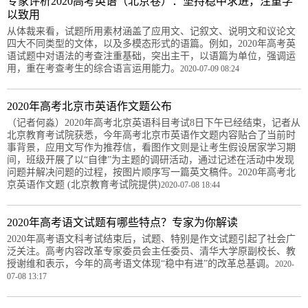
专家评析2020高考英语（北京卷）：坚持稳中求进，注重学
以致用
从体裁来看，试题所用素材涵盖了应用文、记叙文、说明文和议论文
四大不同类型的文体，以及多模态形式的语篇。例如，2020年高考英
语试题中对语法的考查注重基础，突出主干，以语篇为单位，强调运
用，重在考查考生的综合语言运用能力。
2020-07-09 08:24
2020年高考北京市英语作文题公布
（记者何淼）2020年高考北京英语科目考试8日下午已经结束，记者从
北京教育考试院获悉，今年高考北京市英语作文题内容贴合了当前时
事背景，应用文写作为推荐信，看图作文则是让考生假设居家学习期
间，班级开展了以“自律”为主题的调研活动，通过记述在活动中发现
问题并解决问题的过程，按图片顺序写一篇英文稿件。2020年高考北
京英语作文题 (北京教育考试院提供)
2020-07-08 18:44
2020年高考语文试题有哪些特点？专家为你解读
2020年高考语文科考试结束后，试题、特别是作文试题引起了社会广
泛关注。高考内容改革专家委员会主任委员、清华大学原副校长、教
授谢维和表示，今年的高考语文体现“稳中有进”的改革总基调。
2020-
07-08 13:17