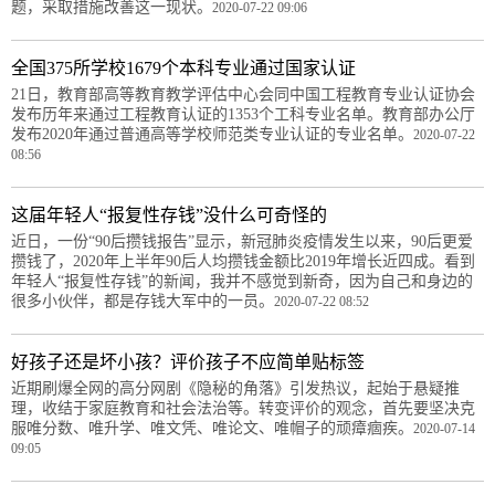
题，采取措施改善这一现状。
2020-07-22 09:06
全国375所学校1679个本科专业通过国家认证
21日，教育部高等教育教学评估中心会同中国工程教育专业认证协会
发布历年来通过工程教育认证的1353个工科专业名单。教育部办公厅
发布2020年通过普通高等学校师范类专业认证的专业名单。
2020-07-22
08:56
这届年轻人“报复性存钱”没什么可奇怪的
近日，一份“90后攒钱报告”显示，新冠肺炎疫情发生以来，90后更爱
攒钱了，2020年上半年90后人均攒钱金额比2019年增长近四成。看到
年轻人“报复性存钱”的新闻，我并不感觉到新奇，因为自己和身边的
很多小伙伴，都是存钱大军中的一员。
2020-07-22 08:52
好孩子还是坏小孩？评价孩子不应简单贴标签
近期刷爆全网的高分网剧《隐秘的角落》引发热议，起始于悬疑推
理，收结于家庭教育和社会法治等。转变评价的观念，首先要坚决克
服唯分数、唯升学、唯文凭、唯论文、唯帽子的顽瘴痼疾。
2020-07-14
09:05