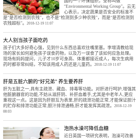
国的一个环保组织，全称叫做
“Environmental Working Group”。云无
心表示，决定蔬果是否安全的标准不
是“是否检测到农残”，也不是“检测到多少种农残”，而是“是否检测到
农残超标”。
2018-12-19 11:07
大人别当孩子面吃药
孩子们大多好奇心强，见到什么东西总喜欢往嘴里塞。李增清教给现
场的家长如何避免孩子误食药物，以及万一误食了该如何应急处理。
现场有妈妈提问，儿子才10岁可身高、体重都接近成人，每次生病用
药时都非常纠结，不知该用成人药还是儿童药。
2018-12-19 11:07
肝是五脏六腑的“好兄弟” 养生要养肝
肝为五脏之一,具有主疏泄、藏血、排毒等功能。对肝进行呵护,增强其
他脏腑器官的功能,不妨从滋肝阴、补肝血着手,尤其是中老年人,更应
重视这一点。这是因为肝胆互为表里,肝的疏泄功能正常,才能保证胆汁
的贮存和排泄功能正常;胆汁排泄通畅,肝才能发挥其疏泄。
2018-12-19
08:03
泡热水澡可降低血糖
近日英国一项研究表明，泡澡可改善