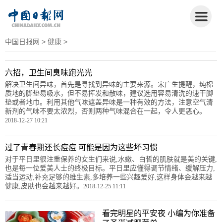
中国日报网
>
健康
>
六招，卫生间臭味跑光光
解决卫生间异味，首先是寻找到异味的主要来源。宋广生提醒，纯棉
质地的脚垫易吸水，但不易挥发和散味，建议选用容易清洗的速干脚
垫或者地巾。利用其他气味遮盖异味是一种有效的方法，注意空气清
新剂的气味不要太浓烈，否则两种气味混合在一起，令人更恶心。
2018-12-27 10:21
过了青春期还长痘痘 可能是因为这些坏习惯
对于平日里很注重保养的女生们来说,水嫩、白皙的肌肤就是美的关键,
也是每一位爱美人士的终极目标。平日里应懂得调节情绪、缓解压力,
适当运动,补充足够的维生素,多培养一些兴趣爱好,这样身体会越来越
健康,皮肤也会越来越好。
2018-12-25 11:11
看完明星的平安夜 小编为你准备