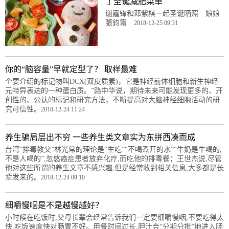
了圣诞减肥菜单
谢霆锋和邓紫棋一起圣诞晒照 娘娘
張鈞甯
2018-12-25 09:31
你的“脑容量”早就定型了？ 取样最难
个要介绍的标记物叫DCX(双皮质素)，它是神经前体细胞和新生神经
元特异表达的一种蛋白质。”路中华说，期待未来可能发现更多的、开
创性的、公认的标记和研究方法，不断提高对大脑神经细胞活动的研
究可信性。
2018-12-24 11:24
养生骗局层出不穷 一些养生类文章实为东拼西凑而成
台湾“排毒教父”林光常的理论是“生吃”“不喝煮开的水”“牛奶是牛喝的,
不是人喝的”,忽悠癌症患者放弃化疗,而吃他的排毒餐；王世杰说,尽管
他对这些所谓的养生文章不感兴趣,但是经常收到相关信息,大多都是长
辈发来的。
2018-12-24 09:10
细嚼慢咽是不是越慢越好？
小时候在吃饭时,父母长辈会经常告诉我们一定要细嚼慢咽,不要吃得太
快,吃饭速度快对肠胃不好。用餐时间过长,胆汁会“分期分批”地进入肠