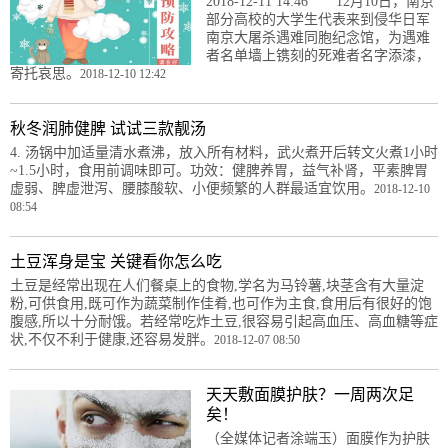
2018-12-11 14:46 12月10日，南京
部分高校的大学生代表来到侵华日军
南京大屠杀遇难同胞纪念馆，为遇难
者名单墙上镌刻的死难者名字添漆，
寄托哀思。
2018-12-10 12:42
秋冬润肺健脾 试试三款靓汤
4. 汤锅中加适量清水煮沸，放入所有材料，武火煮开后转文火煮1小时
~1.5小时，食用前调味即可。功效：健脾养胃，益气补肾，平素脾胃
虚弱、脾虚泄泻、腰膝酸软、小便频繁的人群最适宜饮用。
2018-12-10
08:54
土豆浑身是宝 关键看你怎么吃
土豆是经常出现在人们餐桌上的食物,学名为马铃薯,块茎含有大量淀
粉,可供食用,既可作为蔬菜制作佳肴,也可作为主食,食用后有很好的饱
腹感,所以十分耐饿。若经常吃炸土豆,很容易引起高血压、高血糖等症
状,不仅不利于健康,还容易发胖。
2018-12-07 08:50
天天敷面膜护肤？一周两次足
矣！
（全媒体记者涂端玉）面膜作为护肤