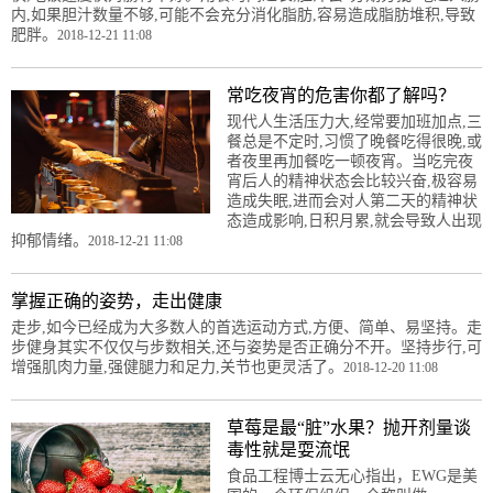
内,如果胆汁数量不够,可能不会充分消化脂肪,容易造成脂肪堆积,导致
肥胖。
2018-12-21 11:08
常吃夜宵的危害你都了解吗？
现代人生活压力大,经常要加班加点,三
餐总是不定时,习惯了晚餐吃得很晚,或
者夜里再加餐吃一顿夜宵。当吃完夜
宵后人的精神状态会比较兴奋,极容易
造成失眠,进而会对人第二天的精神状
态造成影响,日积月累,就会导致人出现
抑郁情绪。
2018-12-21 11:08
掌握正确的姿势，走出健康
走步,如今已经成为大多数人的首选运动方式,方便、简单、易坚持。走
步健身其实不仅仅与步数相关,还与姿势是否正确分不开。坚持步行,可
增强肌肉力量,强健腿力和足力,关节也更灵活了。
2018-12-20 11:08
草莓是最“脏”水果？抛开剂量谈
毒性就是耍流氓
食品工程博士云无心指出，EWG是美