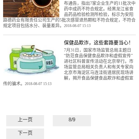
布通告，指出7家企业生产的11批次中
药中成药不符合规定。经黑龙江省食
品药品检验检测所检验，标示为安阳
路德药业有限责任公司生产的5批次感冒退热颗粒不符合规定，不符合
规定项目包括水分、装量差异。
2018-08-07 15:13
保健品欺诈，这些套路要当心！
7月31日，国家市场监管总局主题日
“防范食品保健食品欺诈和虚假宣传”
进社区科普宣传活动在北京举行。市
场监管总局相关负责人和有关专家向
北京市海淀区马连洼街道居民现场讲
解，揭开食品保健食品欺诈和虚假宣
传的骗术。
2018-08-07 15:13
上一页
8/9
下一页