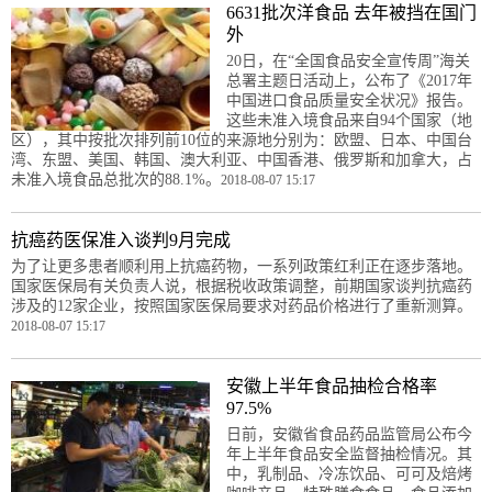
6631批次洋食品 去年被挡在国门
外
20日，在“全国食品安全宣传周”海关
总署主题日活动上，公布了《2017年
中国进口食品质量安全状况》报告。
这些未准入境食品来自94个国家（地
区），其中按批次排列前10位的来源地分别为：欧盟、日本、中国台
湾、东盟、美国、韩国、澳大利亚、中国香港、俄罗斯和加拿大，占
未准入境食品总批次的88.1%。
2018-08-07 15:17
抗癌药医保准入谈判9月完成
为了让更多患者顺利用上抗癌药物，一系列政策红利正在逐步落地。
国家医保局有关负责人说，根据税收政策调整，前期国家谈判抗癌药
涉及的12家企业，按照国家医保局要求对药品价格进行了重新测算。
2018-08-07 15:17
安徽上半年食品抽检合格率
97.5%
日前，安徽省食品药品监管局公布今
年上半年食品安全监督抽检情况。其
中，乳制品、冷冻饮品、可可及焙烤