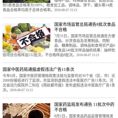
咖啡产品、特殊膳食食品、食品添加
剂5类食品合格率为100%；粮食加工品、调味品、饼干、罐头等14类
食品合格率均高于总体合格率。
2018-08-07 15:13
国家市场监管总局通告8批次食品
不合格
7月31日，国家市场监管总局通告方便
食品、炒货食品及坚果制品、肉制
品、糖果制品、调味品和食用农产品6
类食品540批次样品抽检结果：抽样检
验项目合格样品532批次，不合格样品8批次。
2018-08-07 15:13
国家中医药局通报虚假违法广告11条次
今年6月，国家中医药管理局政策法规与监督司对30个省（区、市）近
2000份报纸进行了监测，共监测到虚假违法中医医疗广告11条次。河
北省动力医院外二科在《燕赵都市报》发布虚假违法中医医疗广告1条
次。
2018-08-07 15:13
国家药监局发布通告 11批次中药
不合格
8月1日，国家食品药品监督管理局发