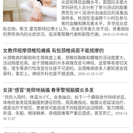
炎症和降低血糖水平。英国拉夫堡大
学的研究人员分析了参与测试的超重
男性在38°C浴池中泡澡前后的采集血
液样本，检测在泡澡两个小时后参与
者的血糖和胰岛素水平，并寻找炎症
标志物。斯文·霍克斯特拉博士认为，洗澡可改善久坐不动、体重超标
的男性体内的炎症状况，促进葡萄糖代谢和新陈代谢。
2018-12-19 08:02
女教师按摩颈椎险瘫痪 有些颈椎病是不能按摩的
从颈椎病的解剖和生理角度上看，颈椎较胸椎和腰椎的活动度要大，
活动频度也高。由于颈椎病的许多病理改变与神经、血管等有密切关
联，增生等退行性改变往往是不可逆的。治颈椎病很多人都知道去找
骨科，事实上，神经外科也是不错选择。
2018-12-18 11:07
女孩“感冒”竟倒地抽搐 春季警惕脑膜炎多发
“欣欣入院时，体温38.6℃，全身抽动，处于一个癫痫发作持续状态，
体格检查发现其脑膜刺激征阳性。周高雅指出，脑膜炎若延误治疗，
或是治疗不规范，患者很可能造成不同程度的运动障碍、智力障碍、
失语、失聪、眼球麻痹、吞咽困难等严重后遗症，甚至死亡。
2018-12-
18 11:07