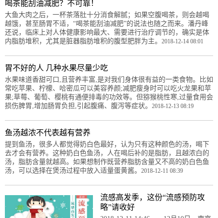
喝茶能刮油减肥？不可靠！
大鱼大肉之后，一杯茶落肚十分消食解腻；如果空腹喝茶，则会越喝
越饿，甚至肠胃不适，“喝茶能刮油减肥”的说法也随之而来。潘丹峰
还说，临床上对人体健康影响最大、需要进行治疗调节的，确实是体
内脂肪堆积，尤其是脏器脂肪堆积的腹型肥胖为主。
2018-12-14 08:01
胃不好的人 几种水果尽量少吃
水果味道香甜可口,且营养丰富,是对我们身体很有益的一类食物。比如
常吃苹果、柠檬、哈密瓜可以美容养颜;减肥瘦身时可以吃火龙果和苹
果;草莓、葡萄、樱桃有通便排毒的功效等。但猕猴桃性寒,过量食用会
损伤脾胃,增加肠胃负担,引起腹痛、腹泻等症状。
2018-12-13 08:19
鱼汤越浓不代表越有营养
提到鱼汤，很多人都觉得奶白色最好，认为只有这种颜色的汤，喝下
去才会有营养。这种奶白色鱼汤，人在喝后补的是脂肪，且越浓白的
汤，脂肪含量就越高。如果想制作既营养脂肪含量又不高的奶白色鱼
汤，可以选择在煲汤过程中放入适量蛋黄酱。
2018-12-11 08:39
流感高发季，这份“流感预防攻
略”请收好