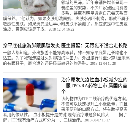
领域的黑马，近年来销售增长呈现一
骑绝尘的架势，不少厂家鼓励消费者
多敷，甚至有明星透露自己每天敷面
膜保养。”他认为，如果皮肤用洗面奶、爽肤水都不刺痛，那就不属于
敏感性皮肤，如果洗完脸后半小时皮肤不紧绷了，那应该是中性皮或
油皮，否则应该是干皮。
2018-12-04 16:22
穿平底鞋旅游脚跟肌腱发炎 医生提醒：无跟鞋不适合走长路
一般人都知道，外出旅游不能穿高跟鞋，殊不知穿平底鞋走长路也不
适宜。为了减轻走路过久对脚跟的冲击力，外出旅行时至少穿1厘米高
的有跟鞋子，最合适的还是质量较好的旅游鞋。
2018-12-04 15:28
治疗原发免疫性血小板减少症的
口服TPO-RA药物上市 属国内首
个
该药物作为ITP二线治疗的优选方案，
不仅可以快速提升血小板数量，而且
采用便利的口服方式，将有助提高患
者用药依从性。 血小板提升是关键 现有治疗难题多风险大 据了
解，ITP现有治疗方式可分为一、二线治疗。
2018-08-07 15:17