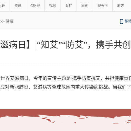
时评
资讯
C财经
视频
专栏
原创
观天下
地方
>>
健康
移
滋病日】|“知艾”“防艾”，携手共
33个世界艾滋病日，今年的宣传主题是“携手防疫抗艾，共担健康
手应对新冠肺炎、艾滋病等全球范围内重大传染病挑战。当我们