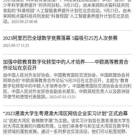
少年科学素养提升”的共同目标，9月23日，由未来网和点猫科技共同
发起的“科普校园”人工智能素养提升计划在北京启动。9月23日，由未
来网和点猫科技共同发起“科普校园”人工智能素养提升计划在北京启
动。
2023-09-25 08:48
2023阿里巴巴全球数学竞赛落幕 5届吸引25万人次参赛
2023-09-17 11:23
加强中欧教育数字化转型中的人才培养——中欧高等教育合
作论坛在京召开
由中国人民对外友好协会、中国教育国际交流协会、中国欧盟协会共
同举办的“中欧高等教育合作论坛”6月29日在北京召开，主题为“教育
数字化转型中的中欧人才培养合作”。中国教育国际交流协会会长刘利
民、中国人民对外友好协会副会长鄢东、中欧高校负责人以及欧洲驻
华使节和使馆代表致辞。
2023-07-03 13:33
“2023港澳大学生粤港澳大湾区网信企业实习计划”正式启幕
以“启航大湾区 奋楫数字潮”为主题，该实习计划旨在激发港澳大学生
对大湾区发展的兴趣和热情，让他们亲身参与和见证大湾区在数字科
技领域的蓬勃发展。通过一系列参访交流活动，他们可以拓宽视野、