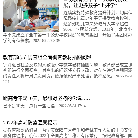
展，让更多孩子“上好学”
连续实施特殊教育提升计划，切实保
障残疾儿童少年平等接受教育权利，
适龄残疾儿童义务教育入学率超过
95%。李明新介绍，2011年，北京小
学率先成立了全市第一个公办学校组建的教育集团，开始了集团化办
学的有益探索。
2022-06-22 08:39
教育部成立调查组全面彻查教材插图问题
针对近日社会反映的人教版小学数学教材插图问题，教育部已成立调
查组进行全面彻查，对查出的问题将立行立改，对存在违纪违规问题
的责任人将严肃追责问责，依法依规严肃处理，绝不姑息。
2022-05-31
17:15
距高考不足10天，最想对坚持的你说……
已不足10天 总有一些话语
2022-05-31 17:14
2022年高考防疫温馨提示
据教育部网站消息，为切实保障广大考生和考试工作人员的生命安全
和身体健康，确保2022年全国高考平稳、有序举行，按照教育部、国