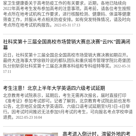
家卫生健康委关于高考防疫工作的有关要求，近期，各地已陆续向
2022年高考考生发布参加高考的注意事项。高考前，请各位考生按照
考点所在地考试机构工作要求，进行核酸检测、健康码、体温等健康
筛查工作，并服从考点相关防疫安排。如有突发特殊情况，请及时向
考点所在地考试机构报告。
2022-05-31 17:13
社科奖第十三届全国高校市场营销大赛总决赛“云PK”圆满闭
幕
近日，社科奖第十三届全国总全国高校市场营销大赛决赛如期召开。
最终大连海事大学徐轶玲说的都队团队和重庆城市管理学院比奇堡团
队分别斩获社科奖第十三届总决赛本科组和专科组特等奖。
2022-05-31
17:11
考生注意！北京上半年大学英语四六级考试延期
北京教育考试院表示，延期后，考生无需再次报名，届时直接打印
《准考证》参加考试即可。记者了解到，北京教育考试院此前也发布
公告，北京地区全国大学英语四、六级口语考试延期至9月3日-4日举
行。因考试时间推迟无法参加9月考试的考生，可向报名考点学校申请
退费。
2022-05-23 16:04
高考进入倒计时，滞留外地的考