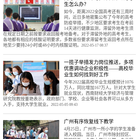
生怎么办？
如今，距离2022全国高考还有三周时
间，近日多地密集公布了今年的高考
防疫举措，不少地区要求考生在考前
14天进行健康监测，滞留外地考生须
在规定日期之前按要求返回报考地备考。对于滞留外地的高考考生，
各地都有相应的核酸证明要求，多数省份要求滞留考生返回考点所在
地至少要持24小时或48小时内核酸证明。
2022-05-17 08:37
一揽子举措发力岗位推送，多项
优惠调动企业积极性——高校毕
业生如何找到好工作
今年2022届高校毕业生规模预计1076
万人，同比增加167万人。针对大学生
就业现状，西南财经大学经济与管理
研究院教授董艳表示，政府部门、学校、企业等社会各界可以从多方
入手，支持大学生就业。
2022-05-05 09:43
广州有序恢复线下教学
4月25日，广州市一所小学的学生准备
进入校园。当日，广州市除封控区、