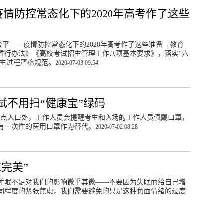
疫情防控常态化下的2020年高考作了这些
公平——疫情防控常态化下的2020年高考作了这些准备 教育
暂行办法》《高校考试招生管理工作八项基本要求》，落实“六
招生过程严格规范。
2020-07-03 09:54
试不用扫“健康宝”绿码
“在考点入口处，工作人员会提醒考生和入场的工作人员佩戴口罩，
有一次性的医用口罩作为替代。
2020-07-02 08:28
完美”
睡眠不足对我们的影响微乎其微——不要因为失眠而给自己增
同程度的紧张焦虑，我们需要避免的只是这种负面情绪的过度