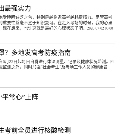
出最强实力
饱受睡眠缺乏之苦，特别是越临近高考越耗费精力。尽管高考
的重要性丝毫不逊于知识复习。在走入考场的时候，我的心里
，现在想来，也许这就是最好的心理状态了吧。
2020-07-02 03:00
罩？多地发高考防疫指南
自6月23日起每日自觉进行体温测量、记录及健康状况监测。四
况监测之外，同时加强“社会考生”及考场工作人员的健康管
“平常心”上阵
生考前全员进行核酸检测