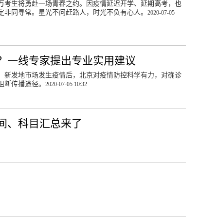
071万考生将勇赴一场青春之约。因疫情延迟开学、延期高考，也
定非同寻常。星光不问赶路人，时光不负有心人。
2020-07-05
？一线专家提出专业实用建议
场。新发地市场发生疫情后，北京对疫情防控科学有力，对确诊
阻断传播途径。
2020-07-05 10:32
时间、科目汇总来了