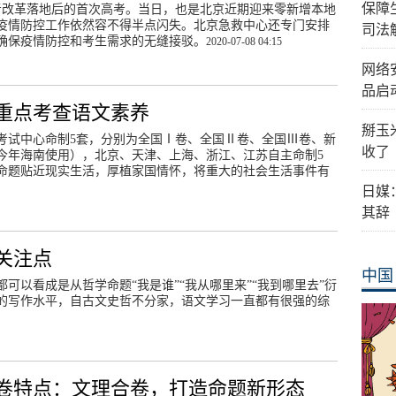
保障
新高考改革落地后的首次高考。当日，也是北京近期迎来零新增本地
疫情防控工作依然容不得半点闪失。北京急救中心还专门安排
司法
，确保疫情防控和考生需求的无缝接驳。
2020-07-08 04:15
网络
品启
重点考查语文素养
掰玉
部考试中心命制5套，分别为全国Ⅰ卷、全国Ⅱ卷、全国Ⅲ卷、新
收了
今年海南使用），北京、天津、上海、浙江、江苏自主命制5
文命题贴近现实生活，厚植家国情怀，将重大的社会生活事件有
日媒
其辞
关注点
中国
可以看成是从哲学命题“我是谁”“我从哪里来”“我到哪里去”衍
的写作水平，自古文史哲不分家，语文学习一直都有很强的综
京卷特点：文理合卷，打造命题新形态