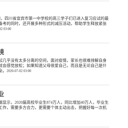
的时间，四川省宜宾市第一中学校的高三学子们已进入复习应试的最
备考的同时，还开展多种形式的减压活动，帮助学生释放紧张
02 03:00
境
起几乎没有太多分离的空间，面对疫情，家长也很难排解自身
就会感觉放松；如果知道父母很爱自己，而且是无论自己是什
全。
2020-07-02 03:00
业
示，2020届高校毕业生874万人，同比增加40万人，毕业生
工作，需要多方合力，更需要个体主动出击，把握好每一次机