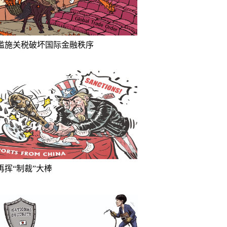
滥施关税破坏国际金融秩序
再挥“制裁”大棒