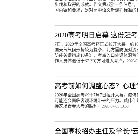
步伐和取得的成就。作文第2题“一条信息”
习内容和要求，是对高中语文新课程标准的
2020高考明日启幕 这份赶
7日，2020年全国高考将正式拉开大幕，约1
国天气气候形势较为复杂，北方需防强对流天
防疫关键措施10条》，考点入口处设体温
作人员体温低于37.3℃方可进入考点。
2020-0
高考前如何调整心态？心理
2020年全国高考将于7月7日拉开大幕。
可能还会面临客观环境带来的压力。臧伟伟
接这场青春大考的胜利。
2020-07-05 13:50
全国高校招办主任及学长“云