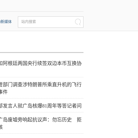
动新媒体
站内搜索
和阿根廷两国央行续签双边本币互换协
管部门调查涉特朗普所乘直升机的飞行
事件
部发言人就广岛核爆81周年等答记者问
广岛废墟旁响起抗议声：勿忘历史 拒
核