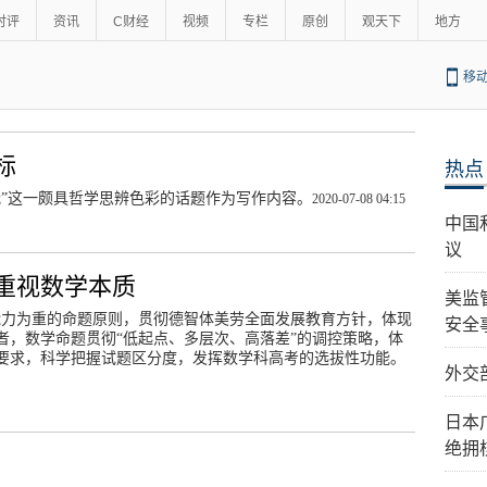
时评
资讯
C财经
视频
专栏
原创
观天下
地方
移
标
热点
我”这一颇具哲学思辨色彩的话题作为写作内容。
2020-07-08 04:15
中国
议
重视数学本质
美监
能力为重的命题原则，贯彻德智体美劳全面发展教育方针，体现
安全
者，数学命题贯彻“低起点、多层次、高落差”的调控策略，体
要求，科学把握试题区分度，发挥数学科高考的选拔性功能。
外交
日本
绝拥