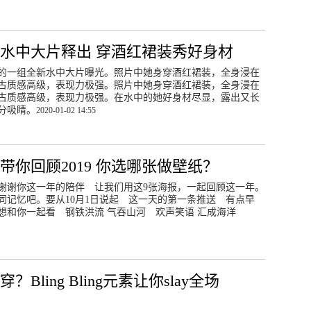
水中大片释出 穿酒红裙装秀好身材
妮的一组全新水中大片曝光。照片中她身穿酒红裙装，全身浸在
古质感高级，表现力极强。照片中她身穿酒红裙装，全身浸在
古质感高级，表现力极强。在水中的她好身材尽显，露出又长
分吸睛。
2020-01-02 14:55
带你回顾2019 你选哪张做壁纸？
谢谢你这一年的陪伴 让我们用这9张海报，一起回顾这一年。
同记忆吧。要从10月1日说起 这一天的第一条推送 有点早
想和你一起看 钢铁洪流 气吞山河 欢声笑语 汇成海洋
？Bling Bling元素让你slay全场