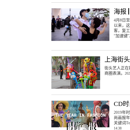
海报 
4月8日
以来，这
客，复工
“加速键
上海街头
街头艺人正在
商圈表演。
202
CD时
2019
尚画报年
关键词T
14:38