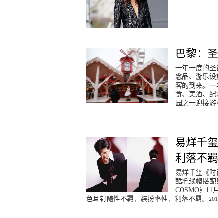
巴黎：圣
一年一度的圣
念品、游乐设
客的到来。一
食、美酒、纪
园之一迎接游
易烊千玺
利落不
易烊千玺《时
酷毛线帽搭配
COSMO》
色耳钉随性不羁，装扮率性，利落不羁。
201