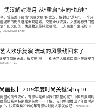
▏武汉解封满月 从“重启”走向“加速”
至今，曾经处于疫情“风暴之眼”的武汉，解封已“满月”。一个月
座城市的街头巷尾重现喧嚣，交通全线恢复，文旅地标开门迎
复产如火如荼，快递物流量持续暴增……人民生产生活按下
”。
2020-05-08 12:30
艺人欢乐复演 流动的风景线回来了
静安寺商圈表演。殷立勤 摄 街头艺人戴着口罩正在静安寺
0-05-07 13:45
尚画报 ▏2019年度时尚关键词Top10
年时尚圈的风云变幻，有哪些是值得我们回望的呢？中国日报网时
度最佳系列特别策划带你一一了解。我们整理推出了年度时尚
op10，快来看看2019的年有哪些时尚大事发成吧！
2020-01-03