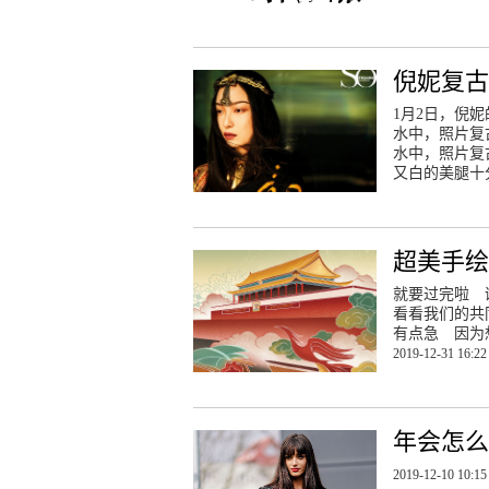
倪妮复古
1月2日，倪
水中，照片复
水中，照片复
又白的美腿十
超美手绘
就要过完啦 
看看我们的共
有点急 因为
2019-12-31 16:22
年会怎么穿
2019-12-10 10:15