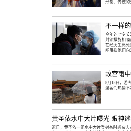
形制、传统的
不一样的
今年的七夕节
封锁措施相隔
在经历生离死
能阻挡他们向
故宫雨
8月18日，
游客们热情不
黄圣依水中大片曝光 眼神
近日，黄圣依一组水中大片登封某时尚杂志