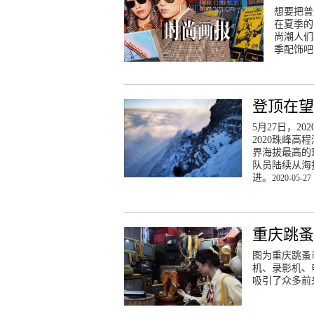
想要把普
在夏季的
尚潮人们
季配饰吧
登顶在
5月27日，2
2020珠峰高
界海拔最高的珠
队员陆续从海
进。
2020-05-27 
重庆跳蚤
图为重庆跳蚤
机、录影机、
吸引了众多前