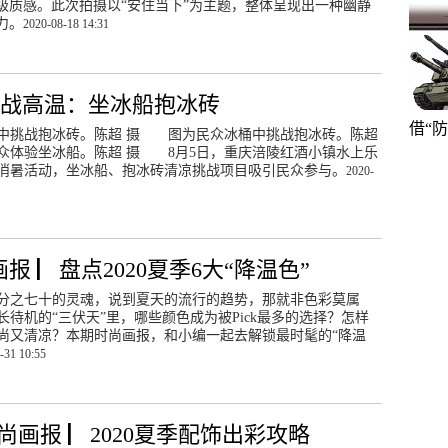
级质感。此次拍摄以“安住当下”为主题，整体呈现出一种幽静
力。
2020-08-18 14:31
式战高温：坐冰船抱冰砖
借“
中挑战抱冰砖。陈超 摄 图为民众冰桶中挑战抱冰砖。陈超
体验坐冰船。陈超 摄 8月5日，重庆涪陵红酒小镇水上乐
消暑活动，坐冰船、抱冰砖清凉挑战项目吸引民众参与。
2020-
报 ▏盘点2020夏季6大“降温色”
分之七十的灵魂​，说到夏天的流行的趋势，那就非色彩莫属
长待机的“三伏天”里，哪些颜色成为被Pick最多的选择？怎样
尚又清凉？本期时尚画报，和小编一起去解锁最时髦的“降温
-31 10:55
尚画报 ▏2020夏季配饰出彩攻略