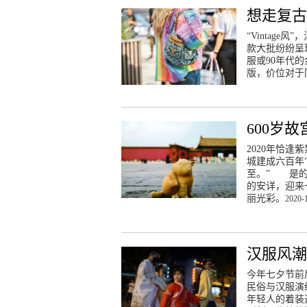
想走复古
“Vintag
款大批纷纷呈
服或90年代的
版，价位对于
600岁
2020年恰逢
城建成六百年
至。” 是的
的安详，迎来
丽光彩。
2020-
汉服风潮
今年七夕节前
民俗与汉服演
年轻人的着装