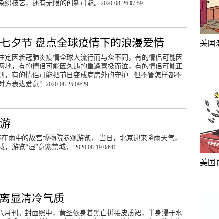
染织技艺，还有无限的创新可能。
2020-08-26 07:59
七夕节 盘点全球疫情下的浪漫爱情
美国
注定因新冠肺炎疫情全球大流行而与众不同，有的情侣可能因
两地，有的情侣可能因久违的重逢喜极而泣，有的情侣可能正
别，有的情侣可能把节日变成病房外的守护...但不管怎样都不
对方表达爱意！
2020-08-25 09:29
中游
游客在雨中的故宫博物院参观游览。 当日，北京迎来降雨天气，
减，游览“湿”意紫禁城。
2020-08-19 08:41
美国
迷离显清冷气质
八月刊。封面照中，黄圣依身着黑白拼接皮质裙，半身浸于水