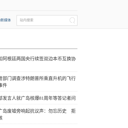
动新媒体
站内搜索
和阿根廷两国央行续签双边本币互换协
管部门调查涉特朗普所乘直升机的飞行
事件
部发言人就广岛核爆81周年等答记者问
广岛废墟旁响起抗议声：勿忘历史 拒
核