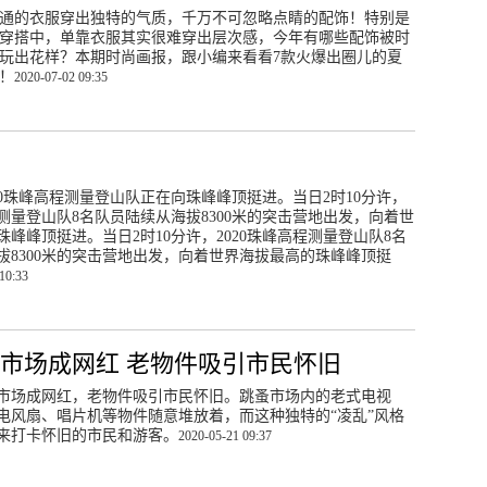
通的衣服穿出独特的气质，千万不可忽略点睛的配饰！特别是
穿搭中，单靠衣服其实很难穿出层次感，今年有哪些配饰被时
玩出花样？本期时尚画报，跟小编来看看7款火爆出圈儿的夏
！
2020-07-02 09:35
望
020珠峰高程测量登山队正在向珠峰峰顶挺进。当日2时10分许，
程测量登山队8名队员陆续从海拔8300米的突击营地出发，向着世
峰峰顶挺进。当日2时10分许，2020珠峰高程测量登山队8名
拔8300米的突击营地出发，向着世界海拔最高的珠峰峰顶挺
10:33
市场成网红 老物件吸引市民怀旧
市场成网红，老物件吸引市民怀旧。跳蚤市场内的老式电视
电风扇、唱片机等物件随意堆放着，而这种独特的“凌乱”风格
来打卡怀旧的市民和游客。
2020-05-21 09:37