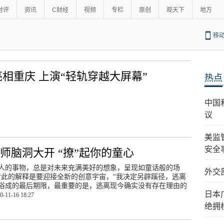
时评
资讯
C财经
视频
专栏
原创
观天下
地方
移
亮相重庆 上演“轻轨穿越大屏幕”
热点
中国
议
美监
安全
师脑洞大开 “撩”起你的童心
人的事物，总是对未来充满美好的想象，呈现如童话般的场
外交
此的解释是要迎接全新的创意宇宙，“我决定另辟蹊径，逃离
俗成的最后期限，最重要的是，逃离现今确实没有存在理由的
日本
0-11-16 18:27
绝拥