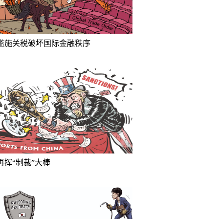
滥施关税破坏国际金融秩序
再挥“制裁”大棒