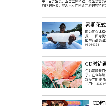
中，目光空灵，五官立体精致，尽显复古高
昏暗的色调，展现出女性刚柔并济的独特魅
暑期花
图为民众冰桶
摄 图为民众
园举行战高温
08-06 09:58
CD时尚画
色彩是服装百
了，在今年超
穿搭才能即时
色”吧！
2020-07
CD时