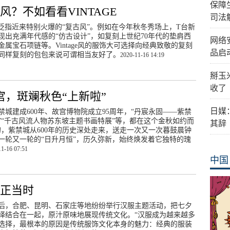
保障
风？不如看看VINTAGE
司法
e风”，泛指近来特别火爆的“复古风”。例如在今年秋冬秀场上，T台新
现出充满年代感的“仿古设计”，如复刻上世纪70年代的垫肩西
网络
金属宝石项链等。Vintage风的服饰大可选择向经典致敬的复刻
品启
同样复刻的包包来说可谓相当友好了。
2020-11-16 14:19
掰玉
收了
故宫，斑斓秋色“上新啦”
日媒
紫禁城建成600年、故宫博物院成立95周年，“丹宸永固——紫禁
”“千古风流人物苏东坡主题书画特展”等，都在这个金秋如约而
其辞
，紫禁城从600年的历史深处走来，送走一次又一次暮鼓晨钟
一轮又一轮的“日升月恒”，历久弥新，始终焕发着它独特的瑰
11-16 07:51
中国
正当时
后，合肥、昆明、石家庄等地纷纷举行汉服主题活动，把七夕
绎结合在一起，原汁原味地展现传统文化。“汉服成为越来越多
选择，最根本的原因是传统服饰文化本身的魅力：经典的服装