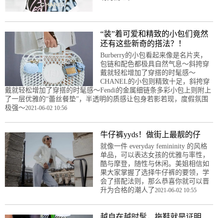
“装”着可爱和精致的小包们竟然
还有这些新奇的搭法？！
Burberry的小包看起来像是名片夹，
包链和配色都极具自然气息～斜挎穿
戴就轻松增加了穿搭的时髦感～
CHANEL的小包则精致十足，斜挎穿
戴就轻松增加了穿搭的时髦感～Fendi的金属细链条多彩小包上则附上
了一层优雅的“蕾丝餐垫”，半透明的质感让包身若影若现，度假氛围
极强～
2021-06-02 10:56
牛仔裤yyds！做街上最靓的仔
就像一件 everyday femininity 的风格
单品，可以表达女孩的优雅与率性，
酷与摩登，随性与休闲。美姐相信如
果大家掌握了选择牛仔裤的要领，学
会了搭配法则，那么恭喜你就可以晋
升为合格的潮人了
2021-06-02 10:55
越自在越时髦，拖鞋就是证明