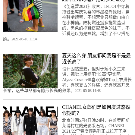
《创造营2021》收官，INTO1中穿着
拖鞋出席庆功宴的林墨格外抢眼，穿
拖鞋啃螃蟹，不想营业只想做自由自
在小神仙。陆柯燃还挺多拖鞋造型
的，黑色的拖鞋搭配黑色的袜子，不
近看还以为是短靴，增加了不少搭配
感。
2021-05-10 11:04
夏天这么穿 朋友都问我是不是最
近长高了
设计固然重要，但对于娇小女生来
讲，视觉上用搭配“长高”更实际。
Alyssa Coscarelli喜欢穿短Top上衣搭长
裤；喜欢复古的洋装；还喜欢高开叉
长裙，这些单品都有隐形长高的效果。
2021-05-08 14:48
CHANEL女郎们是如何度过悠然
假期的？
北京时间5月4日晚24时，在普罗旺斯
莱博村庄的光影采石场，CHANEL
2021/22早春度假系列正式拉开了序