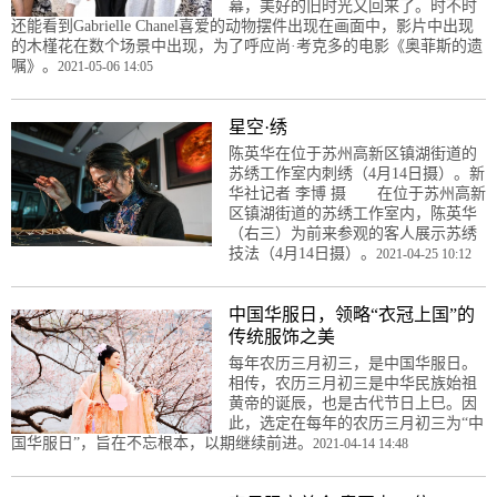
幕，美好的旧时光又回来了。时不时
还能看到Gabrielle Chanel喜爱的动物摆件出现在画面中，影片中出现
的木槿花在数个场景中出现，为了呼应尚·考克多的电影《奥菲斯的遗
嘱》。
2021-05-06 14:05
星空·绣
陈英华在位于苏州高新区镇湖街道的
苏绣工作室内刺绣（4月14日摄）。新
华社记者 李博 摄 在位于苏州高新
区镇湖街道的苏绣工作室内，陈英华
（右三）为前来参观的客人展示苏绣
技法（4月14日摄）。
2021-04-25 10:12
中国华服日，领略“衣冠上国”的
传统服饰之美
每年农历三月初三，是中国华服日。
相传，农历三月初三是中华民族始祖
黄帝的诞辰，也是古代节日上巳。因
此，选定在每年的农历三月初三为“中
国华服日”，旨在不忘根本，以期继续前进。
2021-04-14 14:48