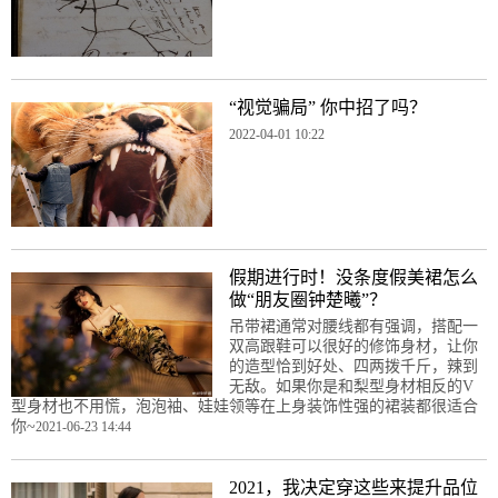
“视觉骗局” 你中招了吗？
2022-04-01 10:22
假期进行时！没条度假美裙怎么
做“朋友圈钟楚曦”？
吊带裙通常对腰线都有强调，搭配一
双高跟鞋可以很好的修饰身材，让你
的造型恰到好处、四两拨千斤，辣到
无敌。如果你是和梨型身材相反的V
型身材也不用慌，泡泡袖、娃娃领等在上身装饰性强的裙装都很适合
你~
2021-06-23 14:44
2021，我决定穿这些来提升品位