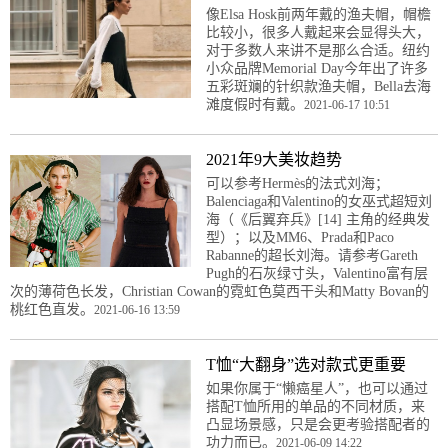
像Elsa Hosk前两年戴的渔夫帽，帽檐
比较小，很多人戴起来会显得头大，
对于多数人来讲不是那么合适。纽约
小众品牌Memorial Day今年出了许多
五彩斑斓的针织款渔夫帽，Bella去海
滩度假时有戴。
2021-06-17 10:51
2021年9大美妆趋势
可以参考Hermès的法式刘海；
Balenciaga和Valentino的女巫式超短刘
海（《后翼弃兵》[14] 主角的经典发
型）；以及MM6、Prada和Paco
Rabanne的超长刘海。请参考Gareth
Pugh的石灰绿寸头，Valentino富有层
次的薄荷色长发，Christian Cowan的霓虹色莫西干头和Matty Bovan的
桃红色直发。
2021-06-16 13:59
T恤“大翻身”选对款式更重要
如果你属于“懒癌星人”，也可以通过
搭配T恤所用的单品的不同材质，来
凸显场景感，只是会更考验搭配者的
功力而已。
2021-06-09 14:22