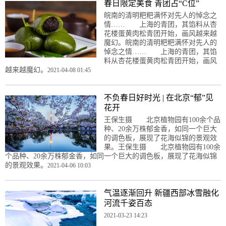
春日限定美食 青团占“C位”
皖南的清明粑粑满怀对先人的悼念之
情…… 上海的青团，其馅料从杏
花楼蛋黄肉松青团开始，画风越来越
魔幻。皖南的清明粑粑满怀对先人的
悼念之情…… 上海的青团，其馅
料从杏花楼蛋黄肉松青团开始，画风
越来越魔幻。
2021-04-08 01:45
不负春日好时光 | 在北京“郁”见
花开
王保生摄 北京植物园有100余个品
种、20余万株郁金香，如同一个巨大
的调色板，展现了花海似锦的景观效
果。王保生摄 北京植物园有100余
个品种、20余万株郁金香，如同一个巨大的调色板，展现了花海似锦
的景观效果。
2021-04-06 10:03
气温逐渐回升 新疆西部冰雪融化
河流千姿百态
2021-03-23 14:23