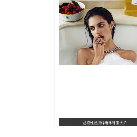
争做好命女 心理学家教你学撒娇
超模性感演绎奢华珠宝大片