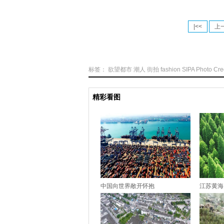
|<<
上
标签：
欲望都市
潮人
街拍
fashion
SIPA
Photo
Cre
精彩看图
中国向世界敞开怀抱
江苏黄海