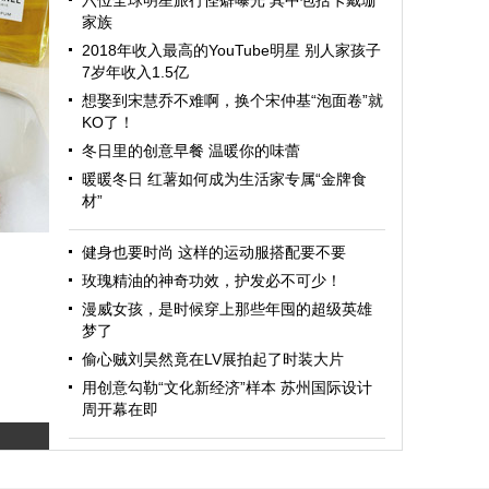
六位全球明星旅行怪癖曝光 其中包括卡戴珊
家族
2018年收入最高的YouTube明星 别人家孩子
7岁年收入1.5亿
想娶到宋慧乔不难啊，换个宋仲基“泡面卷”就
KO了！
冬日里的创意早餐 温暖你的味蕾
暖暖冬日 红薯如何成为生活家专属“金牌食
材”
健身也要时尚 这样的运动服搭配要不要
玫瑰精油的神奇功效，护发必不可少！
漫威女孩，是时候穿上那些年囤的超级英雄
梦了
偷心贼刘昊然竟在LV展拍起了时装大片
用创意勾勒“文化新经济”样本 苏州国际设计
周开幕在即