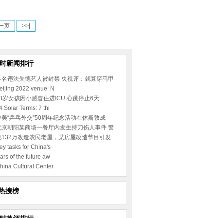
一页
>>|
小时新闻排行
多名违法失德艺人被封禁 央视评：就算穿马甲
eijing 2022 venue: N
23岁女孩因小感冒住进ICU 心跳停止6天
4 Solar Terms: 7 thi
中美“乒乓外交”50周年纪念活动在休斯敦成
北京朝阳某商场一餐厅内发生持刀伤人事件 警
花132万改造农民老屋，某房屋改造节目引发
ey tasks for China's
ars of the future aw
hina Cultural Center
热搜榜