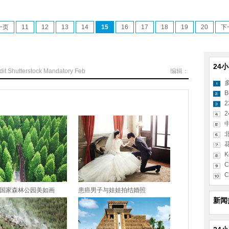
一页
11
12
13
14
15
16
17
18
19
20
下
24
dit
Shutterstock
Mandatory
Feb
编辑：
B
2
K
C
C
国家森林公园美如画
患癌男子与娃娃拍结婚照
新闻