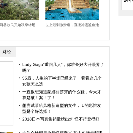
24
河谷牧民开始秋季转场
世上最刺激滑道，直接冲进鲨鱼池
财经
Lady Gaga“重回凡人”，你准备好大开眼界了
吗？
95后，人生的下半场已经来了！看看这几个
女孩怎么选
一直很想知道蒙娜丽莎穿的什么鞋，今天才
算是破！案！了！
想尝试嘻哈风格新造型的女生，IU的彩辫发
型是个好选择！
2018日本写真集销量榜出炉 怪不得卖得好