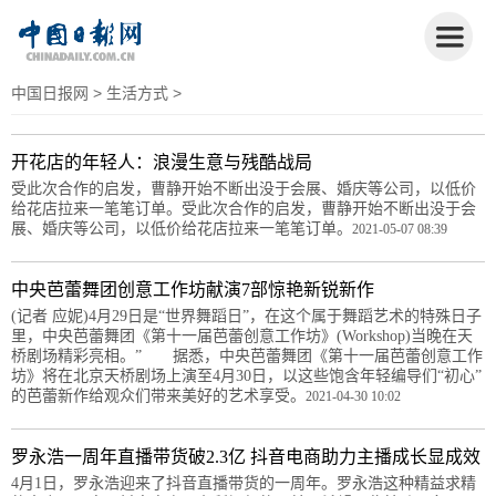
中国日报网
>
生活方式
>
开花店的年轻人：浪漫生意与残酷战局
受此次合作的启发，曹静开始不断出没于会展、婚庆等公司，以低价
给花店拉来一笔笔订单。受此次合作的启发，曹静开始不断出没于会
展、婚庆等公司，以低价给花店拉来一笔笔订单。
2021-05-07 08:39
中央芭蕾舞团创意工作坊献演7部惊艳新锐新作
(记者 应妮)4月29日是“世界舞蹈日”，在这个属于舞蹈艺术的特殊日子
里，中央芭蕾舞团《第十一届芭蕾创意工作坊》(Workshop)当晚在天
桥剧场精彩亮相。” 据悉，中央芭蕾舞团《第十一届芭蕾创意工作
坊》将在北京天桥剧场上演至4月30日，以这些饱含年轻编导们“初心”
的芭蕾新作给观众们带来美好的艺术享受。
2021-04-30 10:02
罗永浩一周年直播带货破2.3亿 抖音电商助力主播成长显成效
4月1日，罗永浩迎来了抖音直播带货的一周年。罗永浩这种精益求精