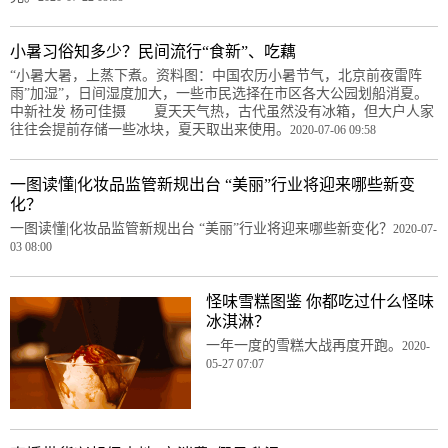
小暑习俗知多少？民间流行“食新”、吃藕
“小暑大暑，上蒸下煮。资料图：中国农历小暑节气，北京前夜雷阵
雨”加湿”，日间湿度加大，一些市民选择在市区各大公园划船消夏。
中新社发 杨可佳摄 夏天天气热，古代虽然没有冰箱，但大户人家
往往会提前存储一些冰块，夏天取出来使用。
2020-07-06 09:58
一图读懂|化妆品监管新规出台 “美丽”行业将迎来哪些新变
化？
一图读懂|化妆品监管新规出台 “美丽”行业将迎来哪些新变化？
2020-07-
03 08:00
怪味雪糕图鉴 你都吃过什么怪味
冰淇淋？
一年一度的雪糕大战再度开跑。
2020-
05-27 07:07