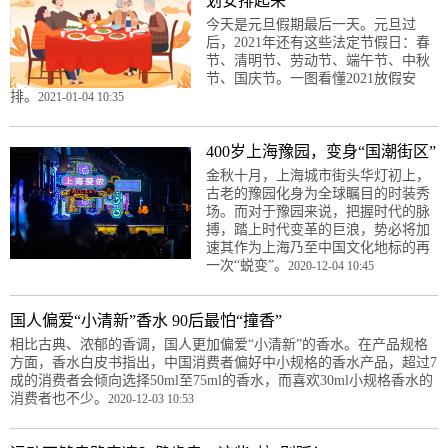
划安排起来
今天是元旦假期最后一天。元旦过
后，2021年还有这些法定节假日：春
节、清明节、劳动节、端午节、中秋
节、国庆节。一图看懂2021放假安
排。
2021-01-04 10:35
400岁上海豫园，变身“国潮街区”
金秋十月，上海城市街头华灯初上，
古老的豫园化身为全球瞩目的时装秀
场。而对于豫园来说，把握时代的脉
搏，踏上时代变革的巨浪，势必将加
速其作为上海乃至中国文化地标的再
一次“蜕变”。
2020-12-04 10:45
国人偏爱“小清新”香水 90后最怕“撞香”
相比古典、浓郁的香调，国人更加偏爱“小清新”的香水。在产品规格
方面，香水白皮书指出，中国消费者偏好中小规格的香水产品，超过7
成的消费者会倾向选择50ml至75ml的香水，而喜欢30ml小规格香水的
消费者也不少。
2020-12-03 10:53