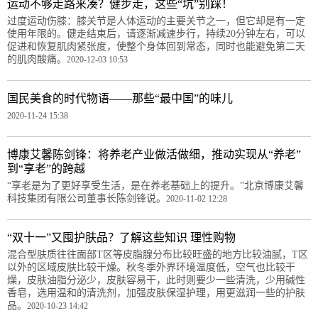
运动不够走路来凑？健步走，这些“坑”别踩！
过度运动伤膝：膝关节是人体运动的主要关节之一，但它却是有一定
使用年限的。健走结束后，请逐渐减速步行，持续20分钟左右，可以
促进和恢复肌肉紧张度，使整个身体回到常态，同时也能避免第二天
的肌肉酸痛。
2020-12-03 10:53
国民美食的时代物语——那些“最中国”的味儿
2020-11-24 15:38
博康艾馨陈剑锋：将养老产业做活做细，推动实现从“养老”
到“享老”的跨越
“享老是为了更好享受生活，是在养老基础上的提升。”北京博康艾馨
科技集团有限公司董事长陈剑锋说。
2020-11-02 12:28
“双十一”又囤护肤品？了解这些知识 理性购物
混合型肤质往往面部T区等皮脂腺分布比较旺盛的地方比较油腻，T区
以外的区域皮肤比较干燥。秋冬季外界环境温度低，空气也比较干
燥，皮肤油脂分泌少，皮肤容易干，此时则要少一些清洗，少用碱性
香皂，选用温和的清洗剂，加强皮肤保湿护理，用更滋润一些的护肤
品。
2020-10-23 14:42