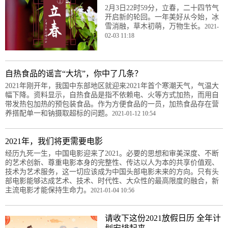
2月3日22时59分，立春，二十四节气
开启新的轮回。一年美好从今始，冰
雪消融，草木初萌，万物生长。
2021-
02-03 11:18
自热食品的谣言“大坑”，你中了几条？
2021年刚开年，我国中东部地区就迎来2021年首个寒潮天气，气温大
幅下降。资料显示，自热食品是指不依赖电、火等方式加热，而用自
带发热包加热的预包装食品。作为方便食品的一员，加热食品存在营
养搭配单一和钠摄取超标的问题。
2021-01-12 10:54
2021年，我们将更需要电影
经历九死一生，中国电影迎来了2021。必要的思想和审美深度、不断
的艺术创新、尊重电影本身的完整性、传达以人为本的共享价值观、
技术为艺术服务，这一切应该成为中国头部电影未来的方向。只有头
部电影能够达成艺术、技术、时代性、大众性的最高限度的融合，新
主流电影才能保持生命力。
2021-01-04 10:56
请收下这份2021放假日历 全年计