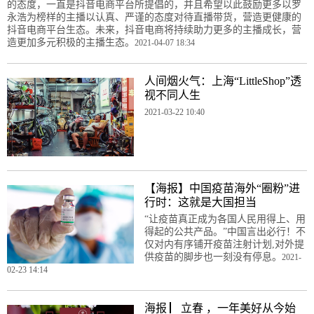
的态度，一直是抖音电商平台所提倡的，并且希望以此鼓励更多以罗
永浩为榜样的主播以认真、严谨的态度对待直播带货，营造更健康的
抖音电商平台生态。未来，抖音电商将持续助力更多的主播成长，营
造更加多元积极的主播生态。
2021-04-07 18:34
人间烟火气：上海“LittleShop”透
视不同人生
2021-03-22 10:40
【海报】中国疫苗海外“圈粉”进
行时：这就是大国担当
“让疫苗真正成为各国人民用得上、用
得起的公共产品。”中国言出必行！不
仅对内有序铺开疫苗注射计划,对外提
供疫苗的脚步也一刻没有停息。
2021-
02-23 14:14
海报 ▏立春 ，一年美好从今始