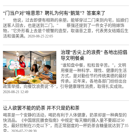
“门当户对”啥意思？聘礼为何有“鹅笼”？答案来了
” 他说，过去即便有相熟的亲朋，能够穿过二门来到内宅，姑娘们
送客人回去，也是送到二门。” 蔡强还提到了一件女子的陪嫁饰
物，“它外形看上去是个螃蟹的造型，取谐音之意，代表男女结婚后生
活和谐美满。
2020-08-25 22:05
治理“舌尖上的浪费” 各地出招倡
导文明餐桌
“谁知盘中餐，粒粒皆辛苦。”，文明
用餐是一种科学、理性、健康的生活
方式，是对勤俭节约传统美德的最好
传承。近年来，各地各部门纷纷出台
政策举措，向餐饮浪费说“不”，引导健康理性消费，取得扎实成效。
2020-08-21 12:49
让人欲罢不能的奶茶 并不只是奶和茶
喝茶是一个安静的活动，喝奶有利于人体健康，奶茶却是一种典型的
快消品。《中国居民膳食指南》中规定“每天糖的摄入量不要超过50
克，最好控制在25克以下”，而正常甜度的一杯奶茶含糖量就达到了35
克。
2020-07-22 09:39