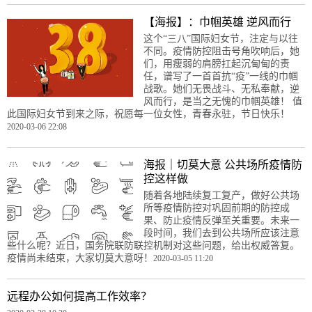
【海报】：巾帼英雄 逆风而行
这个“三八”国际妇女节，注定与以往
不同。疫情防控阻击号角吹响后，她
们，用瘦弱的肩膀扛起沉甸甸的责
任，谱写了一首首抗“疫”一线的巾帼
战歌。她们无畏战斗、无私奉献，逆
风而行，是当之无愧的巾帼英雄！ 值
此国际妇女节到来之际，祝愿每一位女性，青春永驻，节日快乐！
2020-03-06 22:08
海报｜切莫大意 公共场所疫情防
控这样做
随着各地陆续复工复产，做好公共场
所等疫情防控对巩固前期的防控成
果、防止疫情反弹至关重要。未来一
段时间，我们去到公共场所应该注意
些什么呢？近日，国务院联防联控机制对这些问题，给出权威答复。
疫情尚未结束，大家切莫大意呀！
2020-03-05 11:20
远程办公如何提高工作效率？