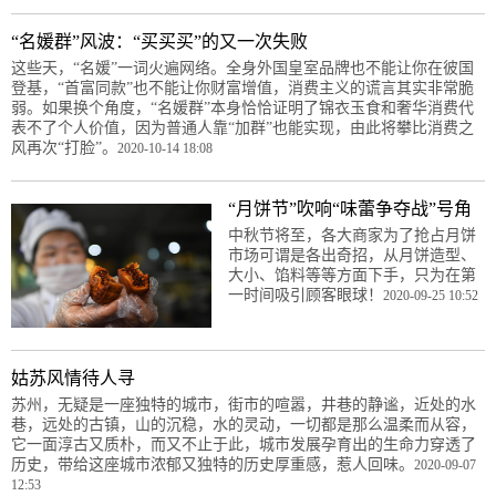
“名媛群”风波：“买买买”的又一次失败
这些天，“名媛”一词火遍网络。全身外国皇室品牌也不能让你在彼国
登基，“首富同款”也不能让你财富增值，消费主义的谎言其实非常脆
弱。如果换个角度，“名媛群”本身恰恰证明了锦衣玉食和奢华消费代
表不了个人价值，因为普通人靠“加群”也能实现，由此将攀比消费之
风再次“打脸”。
2020-10-14 18:08
“月饼节”吹响“味蕾争夺战”号角
中秋节将至，各大商家为了抢占月饼
市场可谓是各出奇招，从月饼造型、
大小、馅料等等方面下手，只为在第
一时间吸引顾客眼球！
2020-09-25 10:52
姑苏风情待人寻
苏州，无疑是一座独特的城市，街市的喧嚣，井巷的静谧，近处的水
巷，远处的古镇，山的沉稳，水的灵动，一切都是那么温柔而从容，
它一面淳古又质朴，而又不止于此，城市发展孕育出的生命力穿透了
历史，带给这座城市浓郁又独特的历史厚重感，惹人回味。
2020-09-07
12:53