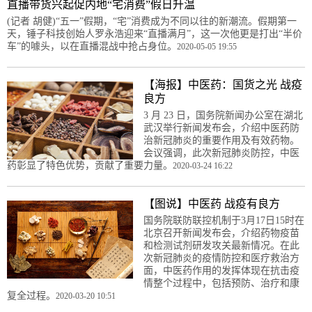
直播带货兴起促内地“宅消费”假日升温
(记者 胡健)“五一”假期，“宅”消费成为不同以往的新潮流。假期第一
天，锤子科技创始人罗永浩迎来“直播满月”，这一次他更是打出“半价
车”的噱头，以在直播混战中抢占身位。
2020-05-05 19:55
【海报】中医药：国货之光 战疫
良方
3 月 23 日，国务院新闻办公室在湖北
武汉举行新闻发布会，介绍中医药防
治新冠肺炎的重要作用及有效药物。
会议强调，此次新冠肺炎防控，中医
药彰显了特色优势，贡献了重要力量。
2020-03-24 16:22
【图说】中医药 战疫有良方
国务院联防联控机制于3月17日15时在
北京召开新闻发布会，介绍药物疫苗
和检测试剂研发攻关最新情况。在此
次新冠肺炎的疫情防控和医疗救治方
面，中医药作用的发挥体现在抗击疫
情整个过程中，包括预防、治疗和康
复全过程。
2020-03-20 10:51